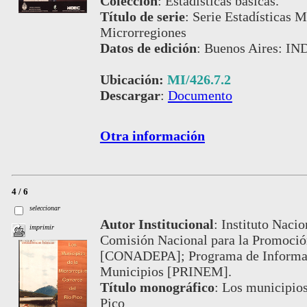
Colección
:
Estadísticas básicas.
Título de serie
:
Serie Estadísticas M
Microrregiones
Datos de edición
:
Buenos Aires: IN
Ubicación:
MI/426.7.2
Descargar
:
Documento
Otra información
4 / 6
seleccionar
Autor Institucional
:
Instituto Nacio
imprimir
Comisión Nacional para la Promoción
[CONADEPA]; Programa de Informaci
Municipios [PRINEM].
Título monográfico
:
Los municipios
Pico