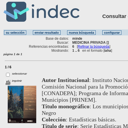
Consultar ot
Base de datos:
minde
Buscar:
MEDICINA PRIVADA []
Referencias encontradas:
6
[
Refinar la búsqueda
]
Mostrando:
1 .. 6
en el formato [
iaha
]
página 1 de 1
1 / 6
seleccionar
Autor Institucional
:
Instituto Nacio
imprimir
Comisión Nacional para la Promoción
[CONADEPA]; Programa de Informaci
Municipios [PRINEM].
Título monográfico
:
Los municipios
Negro
Colección
:
Estadísticas básicas.
Título de serie
:
Serie Estadísticas M