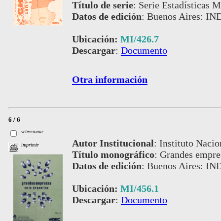
Título de serie
:
Serie Estadísticas M
Datos de edición
:
Buenos Aires: IN
Ubicación:
MI/426.7
Descargar
:
Documento
Otra información
6 / 6
seleccionar
Autor Institucional
:
Instituto Nacio
imprimir
Título monográfico
:
Grandes empres
Datos de edición
:
Buenos Aires: IN
Ubicación:
MI/456.1
Descargar
:
Documento