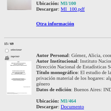
Ubicación:
MI/100
Descargar
:
MI_100.pdf
Otra información
15 / 69
seleccionar
Autor Personal
:
Gómez, Alicia, coor
imprimir
Autor Institucional
:
Instituto Nacio
Dirección Nacional de Estadísticas S
Título monográfico
:
El estudio de l
privación material de los hogares: al
género
Datos de edición
:
Buenos Aires: IN
Ubicación:
MI/464
Descargar
:
Documento