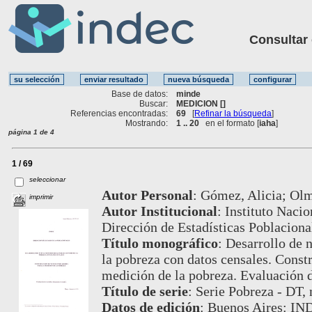
Consultar ot
Base de datos:
minde
Buscar:
MEDICION []
Referencias encontradas:
69
[
Refinar la búsqueda
]
Mostrando:
1 .. 20
en el formato [
iaha
]
página 1 de 4
1 / 69
seleccionar
Autor Personal
:
Gómez, Alicia; Olm
imprimir
Autor Institucional
:
Instituto Nacio
Dirección de Estadísticas Poblaciona
Título monográfico
:
Desarrollo de 
la pobreza con datos censales. Const
medición de la pobreza. Evaluación 
Título de serie
:
Serie Pobreza - DT, 
Datos de edición
:
Buenos Aires: IND