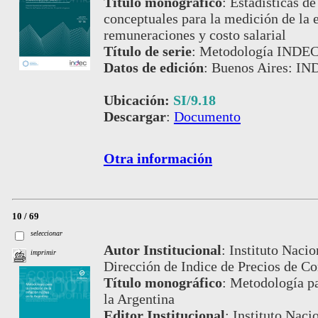
Título monográfico
:
Estadísticas de
conceptuales para la medición de la 
remuneraciones y costo salarial
Título de serie
:
Metodología INDEC,
Datos de edición
:
Buenos Aires: IND
Ubicación:
SI/9.18
Descargar
:
Documento
Otra información
10 / 69
seleccionar
Autor Institucional
:
Instituto Nacio
imprimir
Dirección de Indice de Precios de C
Título monográfico
:
Metodología pa
la Argentina
Editor Institucional
:
Instituto Naci