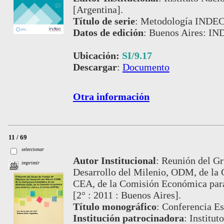
[Argentina].
Título de serie
:
Metodología INDEC,
Datos de edición
:
Buenos Aires: IND
Ubicación:
SI/9.17
Descargar
:
Documento
Otra información
11 / 69
seleccionar
Autor Institucional
:
Reunión del Gr
imprimir
Desarrollo del Milenio, ODM, de la C
CEA, de la Comisión Económica para
[2° : 2011 : Buenos Aires].
Título monográfico
:
Conferencia Es
Institución patrocinadora
:
Institut