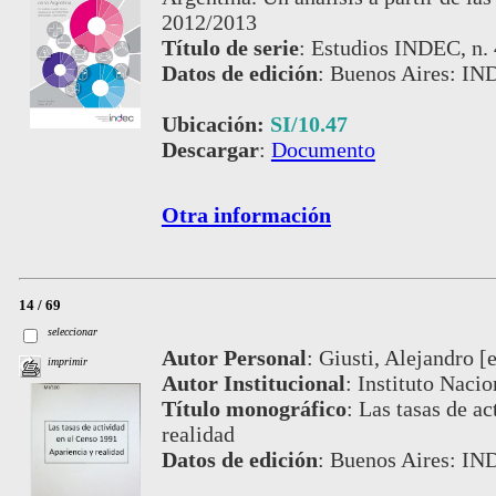
2012/2013
Título de serie
:
Estudios INDEC, n.
Datos de edición
:
Buenos Aires: IN
Ubicación:
SI/10.47
Descargar
:
Documento
Otra información
14 / 69
seleccionar
Autor Personal
:
Giusti, Alejandro [et
imprimir
Autor Institucional
:
Instituto Nacio
Título monográfico
:
Las tasas de ac
realidad
Datos de edición
:
Buenos Aires: IN