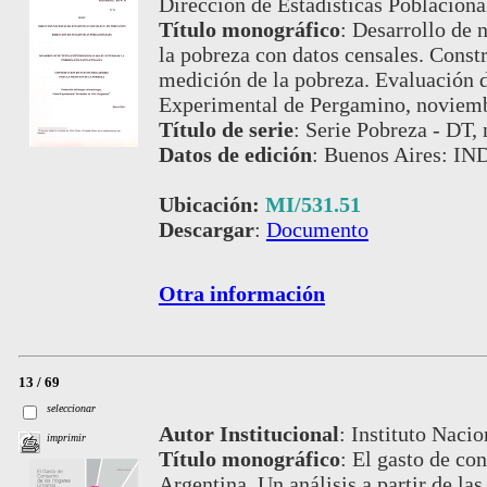
Dirección de Estadísticas Poblaciona
Título monográfico
:
Desarrollo de 
la pobreza con datos censales. Const
medición de la pobreza. Evaluación 
Experimental de Pergamino, noviem
Título de serie
:
Serie Pobreza - DT, 
Datos de edición
:
Buenos Aires: IN
Ubicación:
MI/531.51
Descargar
:
Documento
Otra información
13 / 69
seleccionar
Autor Institucional
:
Instituto Nacio
imprimir
Título monográfico
:
El gasto de co
Argentina. Un análisis a partir de l