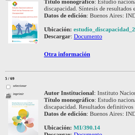
Título monográfico
:
Estudio naciona
discapacidad. Síntesis de resultados 
Datos de edición
:
Buenos Aires: IND
Ubicación:
estudio_discapacidad_
Descargar
:
Documento
Otra información
5 / 69
seleccionar
Autor Institucional
:
Instituto Nacio
imprimir
Título monográfico
:
Estudio naciona
discapacidad. Resultados definitivos
Datos de edición
:
Buenos Aires: IN
Ubicación:
MI/390.14
Descargar
:
Documento