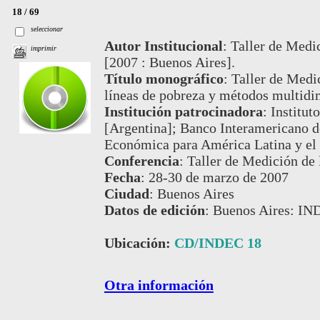
18 / 69
seleccionar
Autor Institucional
:
Taller de Medi
imprimir
[2007 : Buenos Aires].
Título monográfico
:
Taller de Medi
líneas de pobreza y métodos multidi
Institución patrocinadora
:
Institut
[Argentina]; Banco Interamericano d
Económica para América Latina y el 
Conferencia
:
Taller de Medición de
Fecha
:
28-30 de marzo de 2007
Ciudad
:
Buenos Aires
Datos de edición
:
Buenos Aires: IN
Ubicación:
CD/INDEC 18
Otra información