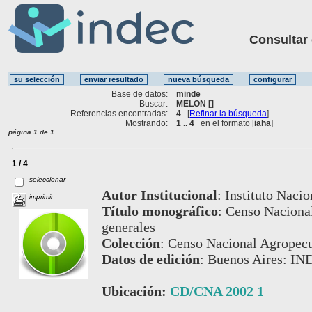
Consultar ot
Base de datos:
minde
Buscar:
MELON []
Referencias encontradas:
4
[
Refinar la búsqueda
]
Mostrando:
1 .. 4
en el formato [
iaha
]
página 1 de 1
1 / 4
seleccionar
Autor Institucional
:
Instituto Nacio
imprimir
Título monográfico
:
Censo Nacional
generales
Colección
:
Censo Nacional Agropecu
Datos de edición
:
Buenos Aires: IN
Ubicación:
CD/CNA 2002 1