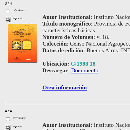
3 / 4
seleccionar
Autor Institucional
:
Instituto Nacio
imprimir
Título monográfico
:
Provincia de Fo
características básicas
Número de Volumen
:
v. 18.
Colección
:
Censo Nacional Agropecu
Datos de edición
:
Buenos Aires: IN
Ubicación:
C/1988 18
Descargar
:
Documento
Otra información
4 / 4
seleccionar
Autor Institucional
:
Instituto Nacio
imprimir