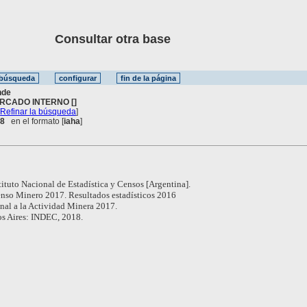
Consultar otra base
nde
RCADO INTERNO []
[
Refinar la búsqueda
]
 8
en el formato [
iaha
]
tituto Nacional de Estadística y Censos [Argentina].
nso Minero 2017. Resultados estadísticos 2016
al a la Actividad Minera 2017.
s Aires: INDEC, 2018.