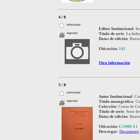
4 / 8
seleccionar
Editor Institucional
:
In
Título de serie
:
La Indus
imprimir
Datos de edición
:
Bueno
Ubicación:
142
Otra información
5 / 8
seleccionar
Autor Institucional
:
Cor
Título monográfico
:
Ce
imprimir
Colección
:
Censo de Co
Título de serie
:
Serie In
Datos de edición
:
Bueno
Ubicación:
C/1969 A 1
Descargar
:
Documento