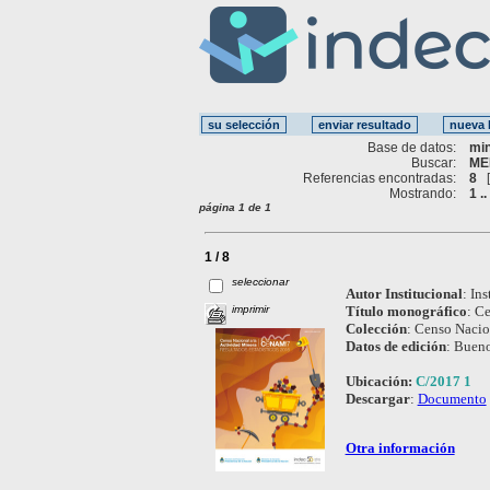
Base de datos:
mi
Buscar:
ME
Referencias encontradas:
8
Mostrando:
1 ..
página 1 de 1
1 / 8
seleccionar
Autor Institucional
:
Ins
imprimir
Título monográfico
:
Ce
Colección
:
Censo Nacion
Datos de edición
:
Bueno
Ubicación:
C/2017 1
Descargar
:
Documento
Otra información