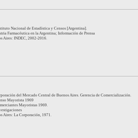
stituto Nacional de Estadística y Censos [Argentina].
tria Farmacéutica en la Argentina; Información de Prensa
s Aires: INDEC, 2002-2016.
poración del Mercado Central de Buenos Aires. Gerencia de Comercialización.
nso Mayorista 1969
merciantes Mayoristas 1969.
vestigaciones
s Aires: La Corporación, 1971.