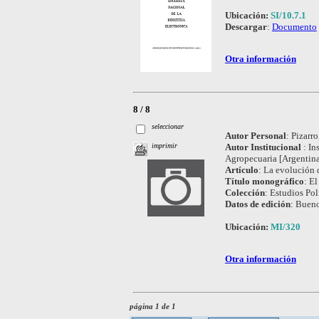
Ubicación:
SI/10.7.1
Descargar
:
Documento
Otra información
8 / 8
seleccionar
Autor Personal
:
Pizarro
Autor Institucional
:
In
imprimir
Agropecuaria [Argentina]
Artículo
:
La evolución 
Título monográfico
:
El
Colección
:
Estudios Pol
Datos de edición
:
Bueno
Ubicación:
MI/320
Otra información
página 1 de 1