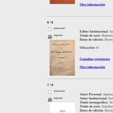
Otra información
6 / 8
seleccionar
Editor Institucional
:
Ar
Título de serie
:
Rejistro
imprimir
Datos de edición
:
Bueno
Ubicación:
61
Consultar existencias
Otra información
7 / 8
seleccionar
Autor Personal
:
Aspiazu
Autor Institucional
:
Ins
imprimir
Título monográfico
:
Se
Título de serie
:
Estudio
Datos de edición
:
Bueno