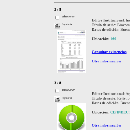
2 / 8
seleccionar
Editor Institucional
:
In
Título de serie
:
Biocomb
imprimir
Datos de edición
:
Bueno
Ubicación:
160
Consultar existencias
Otra información
3 / 8
seleccionar
Editor Institucional
:
Ar
Título de serie
:
Rejistro
imprimir
Datos de edición
:
Bueno
Ubicación:
CD/INDEC 
Otra información