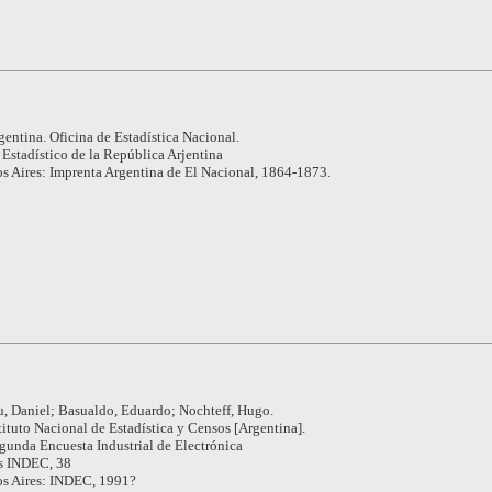
gentina. Oficina de Estadística Nacional.
 Estadístico de la República Arjentina
s Aires: Imprenta Argentina de El Nacional, 1864-1873.
, Daniel; Basualdo, Eduardo; Nochteff, Hugo.
tituto Nacional de Estadística y Censos [Argentina].
gunda Encuesta Industrial de Electrónica
s INDEC, 38
s Aires: INDEC, 1991?