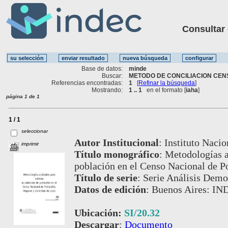
Consultar ot
Base de datos:
minde
Buscar:
METODO DE CONCILIACION CENS
Referencias encontradas:
1
[
Refinar la búsqueda
]
Mostrando:
1 .. 1
en el formato [
iaha
]
página 1 de 1
1 / 1
seleccionar
Autor Institucional
:
Instituto Nacio
imprimir
Título monográfico
:
Metodologías a
población en el Censo Nacional de P
Título de serie
:
Serie Análisis Demog
Datos de edición
:
Buenos Aires: IN
Ubicación:
SI/20.32
Descargar
:
Documento