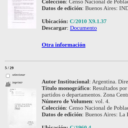
Colección
:
Censo Nacional de Pobla
Datos de edición
:
Buenos Aires: IN
Ubicación:
C/2010 X9.1.37
Descargar
:
Documento
Otra información
5 / 29
seleccionar
Autor Institucional
:
Argentina. Dire
imprimir
Título monográfico
:
Resultados por 
partidos o departamentos. Zona Centr
Número de Volumen
:
vol. 4.
Colección
:
Censo Nacional de Pobla
Datos de edición
:
Buenos Aires: La 
Ubicación:
C/1960 4