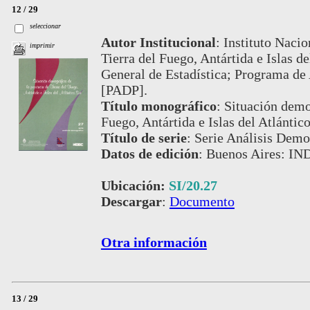
12 / 29
seleccionar
Autor Institucional
:
Instituto Nacio
imprimir
Tierra del Fuego, Antártida e Islas d
General de Estadística; Programa de
[PADP].
Título monográfico
:
Situación demog
Fuego, Antártida e Islas del Atlántic
Título de serie
:
Serie Análisis Demog
Datos de edición
:
Buenos Aires: IN
Ubicación:
SI/20.27
Descargar
:
Documento
Otra información
13 / 29