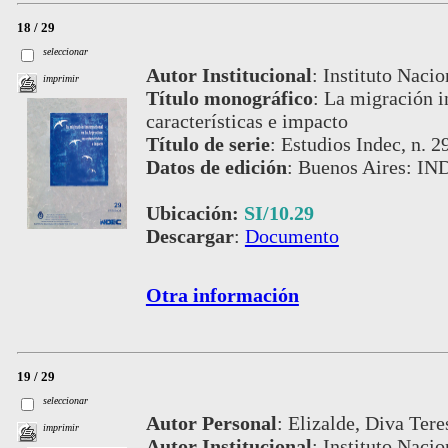
18 / 29
seleccionar
Autor Institucional
:
Instituto Nacio
imprimir
Título monográfico
:
La migración in
características e impacto
Título de serie
:
Estudios Indec, n. 2
Datos de edición
:
Buenos Aires: IN
Ubicación:
SI/10.29
Descargar
:
Documento
Otra información
19 / 29
seleccionar
Autor Personal
:
Elizalde, Diva Tere
imprimir
Autor Institucional
:
Instituto Nacio