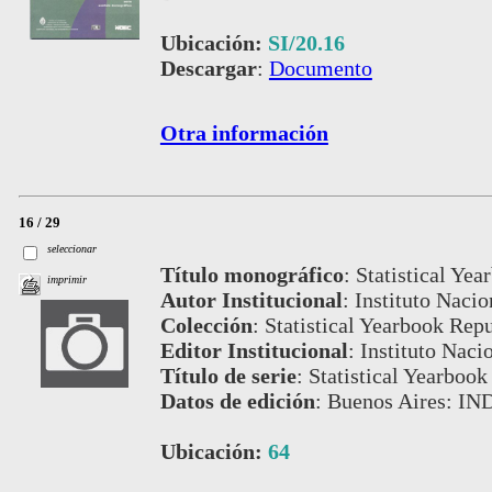
Ubicación:
SI/20.16
Descargar
:
Documento
Otra información
16 / 29
seleccionar
Título monográfico
:
Statistical Ye
imprimir
Autor Institucional
:
Instituto Nacio
Colección
:
Statistical Yearbook Repu
Editor Institucional
:
Instituto Naci
Título de serie
:
Statistical Yearbook
Datos de edición
:
Buenos Aires: IN
Ubicación:
64