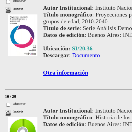
seleccionar
Autor Institucional
:
Instituto Nacio
imprimir
Título monográfico
:
Proyecciones p
grupos de edad, 2010-2040
Título de serie
:
Serie Análisis Demog
Datos de edición
:
Buenos Aires: IN
Ubicación:
SI/20.36
Descargar
:
Documento
Otra información
10 / 29
seleccionar
Autor Institucional
:
Instituto Nacio
imprimir
Título monográfico
:
Historia de los
Datos de edición
:
Buenos Aires: IN