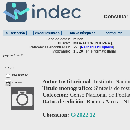
Consultar ot
Base de datos:
minde
Buscar:
MIGRACION INTERNA []
Referencias encontradas:
29
[
Refinar la búsqueda
]
Mostrando:
1 .. 20
en el formato [
iaha
]
página 1 de 2
1 / 29
seleccionar
Autor Institucional
:
Instituto Nacio
imprimir
Título monográfico
:
Síntesis de res
Colección
:
Censo Nacional de Poblac
Datos de edición
:
Buenos Aires: IN
Ubicación:
C/2022 12