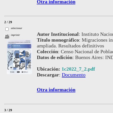
Otra información
2 / 29
seleccionar
Autor Institucional
:
Instituto Nacio
imprimir
Título monográfico
:
Migraciones int
ampliada. Resultados definitivos
Colección
:
Censo Nacional de Pobla
Datos de edición
:
Buenos Aires: IND
Ubicación:
1c2022_7_2.pdf
Descargar
:
Documento
Otra información
3 / 29