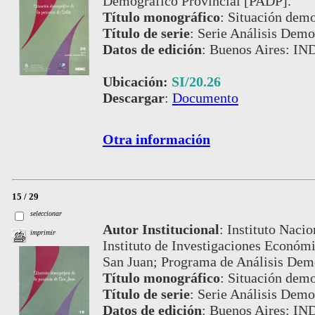
Demográfico Provincial [PADP].
Título monográfico
:
Situación demog
Título de serie
:
Serie Análisis Demog
Datos de edición
:
Buenos Aires: IN
Ubicación:
SI/20.26
Descargar
:
Documento
Otra información
15 / 29
seleccionar
Autor Institucional
:
Instituto Nacio
imprimir
Instituto de Investigaciones Económic
San Juan; Programa de Análisis Dem
Título monográfico
:
Situación demo
Título de serie
:
Serie Análisis Demog
Datos de edición
:
Buenos Aires: IN