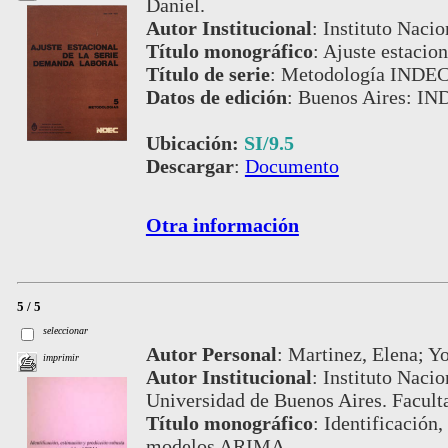
Daniel.
Autor Institucional
:
Instituto Nacio
Título monográfico
:
Ajuste estacion
Título de serie
:
Metodología INDEC,
Datos de edición
:
Buenos Aires: IN
Ubicación:
SI/9.5
Descargar
:
Documento
Otra información
5 / 5
seleccionar
Autor Personal
:
Martinez, Elena; Yo
imprimir
Autor Institucional
:
Instituto Nacio
Universidad de Buenos Aires. Faculta
Título monográfico
:
Identificación,
modelos ARIMA