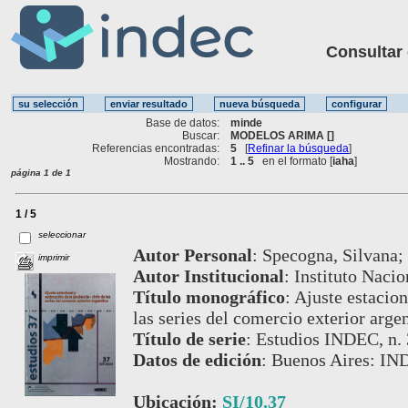
Consultar ot
Base de datos:
minde
Buscar:
MODELOS ARIMA []
Referencias encontradas:
5
[
Refinar la búsqueda
]
Mostrando:
1 .. 5
en el formato [
iaha
]
página 1 de 1
1 / 5
seleccionar
Autor Personal
:
Specogna, Silvana;
imprimir
Autor Institucional
:
Instituto Nacio
Título monográfico
:
Ajuste estacion
las series del comercio exterior arge
Título de serie
:
Estudios INDEC, n. 
Datos de edición
:
Buenos Aires: IN
Ubicación:
SI/10.37