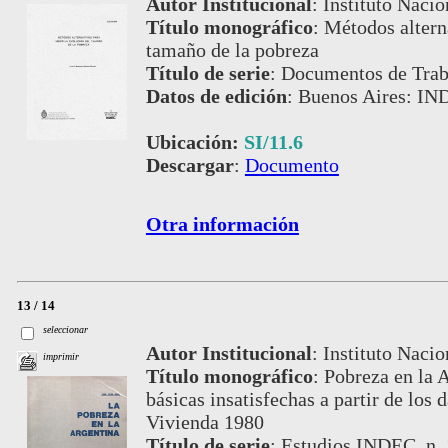
Autor Institucional
:
Instituto Nacio
Título monográfico
:
Métodos altern
tamaño de la pobreza
Título de serie
:
Documentos de Trab
Datos de edición
:
Buenos Aires: IN
Ubicación:
SI/11.6
Descargar
:
Documento
Otra información
13 / 14
seleccionar
Autor Institucional
:
Instituto Nacio
imprimir
Título monográfico
:
Pobreza en la A
básicas insatisfechas a partir de los
Vivienda 1980
Título de serie
:
Estudios INDEC, n. 