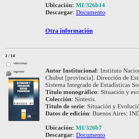
Ubicación:
MI/326b14
Descargar
:
Documento
Otra información
2 / 14
seleccionar
Autor Institucional
:
Instituto Nacio
imprimir
Chubut [provincia]. Dirección de Est
Sistema Integrado de Estadísticas S
Título monográfico
:
Situación y evo
Colección
:
Síntesis.
Título de serie
:
Situación y Evolució
Datos de edición
:
Buenos Aires: IN
Ubicación:
MI/326b7
Descargar
:
Documento