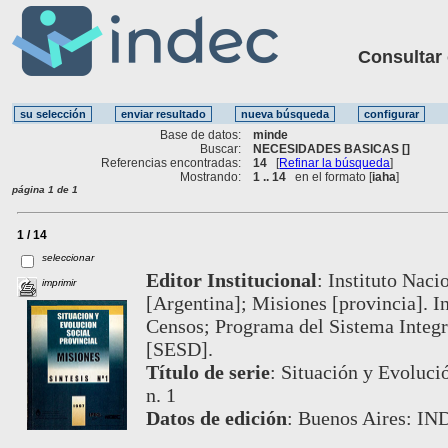
Consultar ot
Base de datos:
minde
Buscar:
NECESIDADES BASICAS []
Referencias encontradas:
14
[
Refinar la búsqueda
]
Mostrando:
1 .. 14
en el formato [
iaha
]
página 1 de 1
1 / 14
seleccionar
Editor Institucional
:
Instituto Naci
imprimir
[Argentina]; Misiones [provincia]. In
Censos; Programa del Sistema Integr
[SESD].
Título de serie
:
Situación y Evolució
n. 1
Datos de edición
:
Buenos Aires: IN