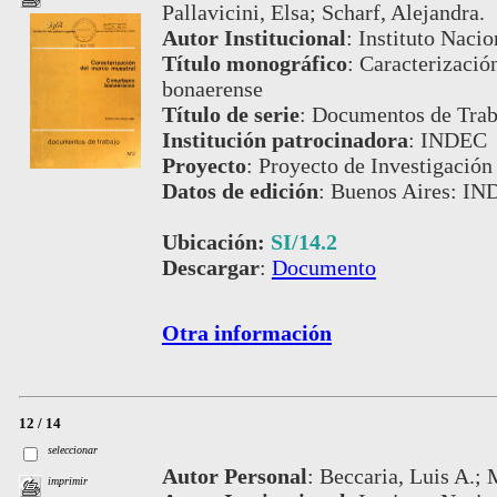
Pallavicini, Elsa; Scharf, Alejandra.
Autor Institucional
:
Instituto Nacio
Título monográfico
:
Caracterizació
bonaerense
Título de serie
:
Documentos de Traba
Institución patrocinadora
:
INDEC
Proyecto
:
Proyecto de Investigación
Datos de edición
:
Buenos Aires: IND
Ubicación:
SI/14.2
Descargar
:
Documento
Otra información
12 / 14
seleccionar
Autor Personal
:
Beccaria, Luis A.; 
imprimir