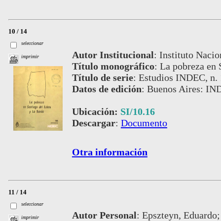
10 / 14
seleccionar
Autor Institucional
:
Instituto Nacio
imprimir
Título monográfico
:
La pobreza en 
Título de serie
:
Estudios INDEC, n.
Datos de edición
:
Buenos Aires: IN
Ubicación:
SI/10.16
Descargar
:
Documento
Otra información
11 / 14
seleccionar
Autor Personal
:
Epszteyn, Eduardo; 
imprimir