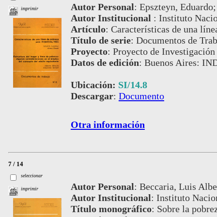
Autor Personal
:
Epszteyn, Eduardo; 
imprimir
Autor Institucional
:
Instituto Naci
Artículo
:
Características de una lín
Título de serie
:
Documentos de Traba
Proyecto
:
Proyecto de Investigación
Datos de edición
:
Buenos Aires: IN
Ubicación:
SI/14.8
Descargar
:
Documento
Otra información
7 / 14
seleccionar
Autor Personal
:
Beccaria, Luis Albe
imprimir
Autor Institucional
:
Instituto Nacio
Título monográfico
:
Sobre la pobrez