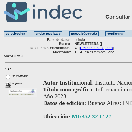
Consultar ot
Base de datos:
minde
Buscar:
NEWLETTERS []
Referencias encontradas:
4
[
Refinar la búsqueda
]
Mostrando:
1 .. 4
en el formato [
iaha
]
página 1 de 1
1 / 4
seleccionar
Autor Institucional
:
Instituto Nacio
imprimir
Título monográfico
:
Información ins
Año 2023
Datos de edición
:
Buenos Aires: IN
Ubicación:
MI/352.32.1/.27