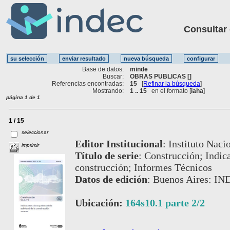
Consultar ot
Base de datos:
minde
Buscar:
OBRAS PUBLICAS []
Referencias encontradas:
15
[
Refinar la búsqueda
]
Mostrando:
1 .. 15
en el formato [
iaha
]
página 1 de 1
1 / 15
seleccionar
Editor Institucional
:
Instituto Naci
imprimir
Título de serie
:
Construcción; Indica
construcción; Informes Técnicos
Datos de edición
:
Buenos Aires: IN
Ubicación:
164s10.1 parte 2/2