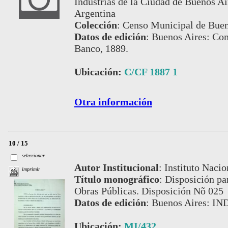
Industrias de la Ciudad de Buenos Air
Argentina
Colección
:
Censo Municipal de Buen
Datos de edición
:
Buenos Aires: Com
Banco, 1889.
Ubicación:
C/CF 1887 1
Otra información
10 / 15
seleccionar
Autor Institucional
:
Instituto Nacio
imprimir
Título monográfico
:
Disposición par
Obras Públicas. Disposición Nõ 025
Datos de edición
:
Buenos Aires: IND
Ubicación:
MI/432