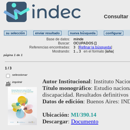
Consultar ot
Base de datos:
minde
Buscar:
OCUPADOS []
Referencias encontradas:
3
[
Refinar la búsqueda
]
Mostrando:
1 .. 3
en el formato [
iaha
]
página 1 de 1
1 / 3
seleccionar
Autor Institucional
:
Instituto Nacio
imprimir
Título monográfico
:
Estudio naciona
discapacidad. Resultados definitivos
Datos de edición
:
Buenos Aires: IN
Ubicación:
MI/390.14
Descargar
:
Documento