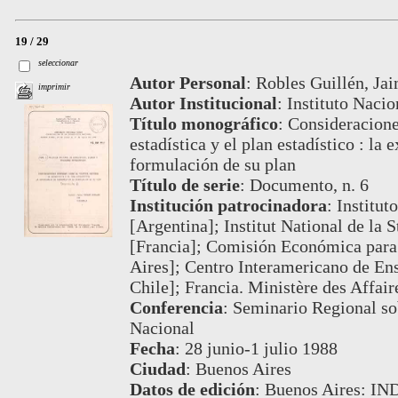
19 / 29
seleccionar
Autor Personal
:
Robles Guillén, Jai
imprimir
Autor Institucional
:
Instituto Nacio
Título monográfico
:
Consideraciones
estadística y el plan estadístico : la
formulación de su plan
Título de serie
:
Documento, n. 6
Institución patrocinadora
:
Institut
[Argentina]; Institut National de la 
[Francia]; Comisión Económica para
Aires]; Centro Interamericano de Ens
Chile]; Francia. Ministère des Affair
Conferencia
:
Seminario Regional sob
Nacional
Fecha
:
28 junio-1 julio 1988
Ciudad
:
Buenos Aires
Datos de edición
:
Buenos Aires: IN