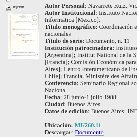
Autor Personal
:
Navarrete Ruiz, Vi
imprimir
Autor Institucional
:
Instituto Nacio
Informática [Mexico].
Título monográfico
:
Coordinación es
nacionales
Título de serie
:
Documento, n. 11
Institución patrocinadora
:
Institut
[Argentina]; Institut National de la 
[Francia]; Comisión Económica para
Aires]; Centro Interamericano de Ens
Chile]; Francia. Ministère des Affair
Conferencia
:
Seminario Regional sob
Nacional
Fecha
:
28 junio-1 julio 1988
Ciudad
:
Buenos Aires
Datos de edición
:
Buenos Aires: IN
Ubicación:
MI/260.11
Descargar
:
Documento