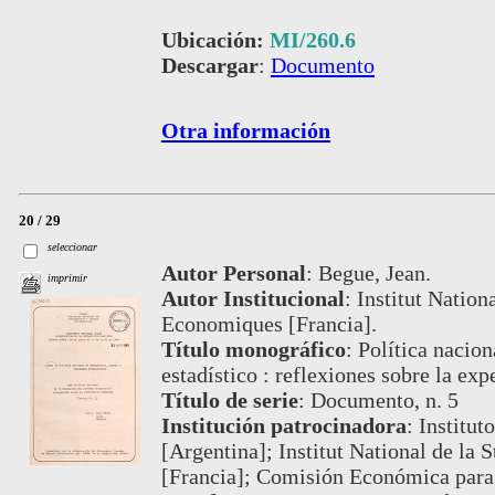
Ubicación:
MI/260.6
Descargar
:
Documento
Otra información
20 / 29
seleccionar
Autor Personal
:
Begue, Jean.
imprimir
Autor Institucional
:
Institut Nationa
Economiques [Francia].
Título monográfico
:
Política nacion
estadístico : reflexiones sobre la exp
Título de serie
:
Documento, n. 5
Institución patrocinadora
:
Institut
[Argentina]; Institut National de la 
[Francia]; Comisión Económica para