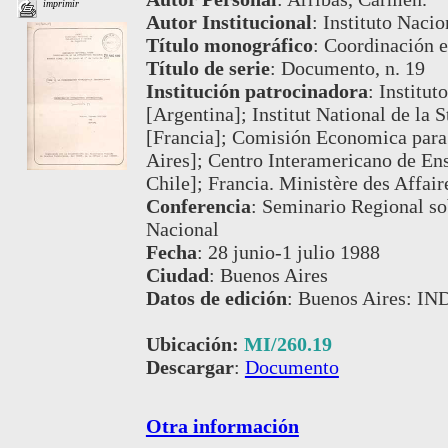
imprimir
Autor Institucional
:
Instituto Nacio
Título monográfico
:
Coordinación es
Título de serie
:
Documento, n. 19
Institución patrocinadora
:
Institut
[Argentina]; Institut National de la 
[Francia]; Comisión Economica para
Aires]; Centro Interamericano de Ens
Chile]; Francia. Ministère des Affair
Conferencia
:
Seminario Regional sob
Nacional
Fecha
:
28 junio-1 julio 1988
Ciudad
:
Buenos Aires
Datos de edición
:
Buenos Aires: IN
Ubicación:
MI/260.19
Descargar
:
Documento
Otra información