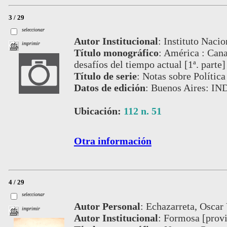
3 / 29
seleccionar
Autor Institucional
:
Instituto Nacio
imprimir
Título monográfico
:
América : Canad
desafíos del tiempo actual [1ª. parte]
Título de serie
:
Notas sobre Política
Datos de edición
:
Buenos Aires: IN
Ubicación:
112 n. 51
Otra información
4 / 29
seleccionar
Autor Personal
:
Echazarreta, Oscar 
imprimir
Autor Institucional
:
Formosa [provin