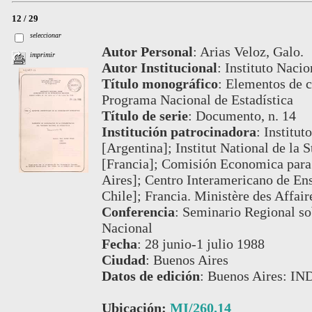
12 / 29
seleccionar
Autor Personal
:
Arias Veloz, Galo.
imprimir
Autor Institucional
:
Instituto Nacio
Título monográfico
:
Elementos de c
Programa Nacional de Estadística
Título de serie
:
Documento, n. 14
Institución patrocinadora
:
Institut
[Argentina]; Institut National de la 
[Francia]; Comisión Economica para
Aires]; Centro Interamericano de Ens
Chile]; Francia. Ministère des Affair
Conferencia
:
Seminario Regional sob
Nacional
Fecha
:
28 junio-1 julio 1988
Ciudad
:
Buenos Aires
Datos de edición
:
Buenos Aires: IN
Ubicación:
MI/260.14