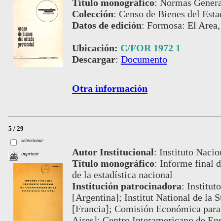
Título monográfico
:
Normas Genera
Colección
:
Censo de Bienes del Esta
Datos de edición
:
Formosa: El Area,
Ubicación:
C/FOR 1972 1
Descargar
:
Documento
Otra información
5 / 29
seleccionar
Autor Institucional
:
Instituto Nacio
imprimir
Título monográfico
:
Informe final 
de la estadística nacional
Institución patrocinadora
:
Institut
[Argentina]; Institut National de la 
[Francia]; Comisión Económica para
Aires]; Centro Interamericano de Ens