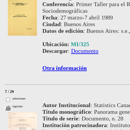
Conferencia
:
Primer Taller para el R
Sociodemográficas
Fecha
:
27 marzo-7 abril 1989
Ciudad
:
Buenos Aires
Datos de edición
:
Buenos Aires: s.e.
Ubicación:
MI/325
Descargar
:
Documento
Otra información
7 / 29
seleccionar
Autor Institucional
:
Statistics Cana
imprimir
Título monográfico
:
Panorama gener
Título de serie
:
Documento, n. 28
Institución patrocinadora
:
Institut