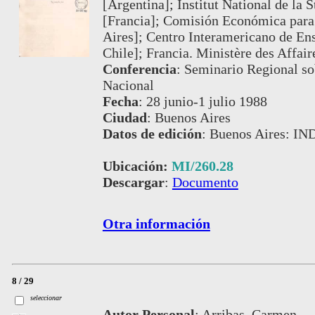
[Argentina]; Institut National de la 
[Francia]; Comisión Económica para
Aires]; Centro Interamericano de Ens
Chile]; Francia. Ministère des Affair
Conferencia
:
Seminario Regional sob
Nacional
Fecha
:
28 junio-1 julio 1988
Ciudad
:
Buenos Aires
Datos de edición
:
Buenos Aires: IN
Ubicación:
MI/260.28
Descargar
:
Documento
Otra información
8 / 29
seleccionar
Autor Personal
:
Arribas, Carmen.