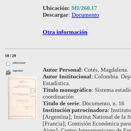
Ubicación:
MI/260.17
Descargar
:
Documento
Otra información
10 / 29
seleccionar
Autor Personal
:
Cotés, Magdalena.
imprimir
Autor Institucional
:
Colombia. Depa
Estadística.
Título monográfico
:
Sistema estadí
coordinación
Título de serie
:
Documento, n. 16
Institución patrocinadora
:
Institut
[Argentina]; Institut National de la 
[Francia]; Comisión Económica para
Aires]; Centro Interamericano de Ens