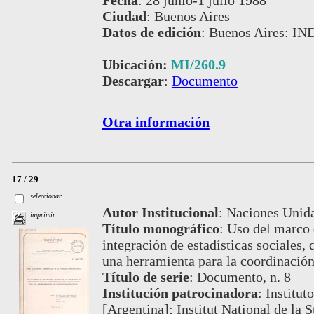
Fecha
:
28 junio-1 julio 1988
Ciudad
:
Buenos Aires
Datos de edición
:
Buenos Aires: IN
Ubicación:
MI/260.9
Descargar
:
Documento
Otra información
17 / 29
seleccionar
Autor Institucional
:
Naciones Unida
imprimir
Título monográfico
:
Uso del marco 
integración de estadísticas sociales
una herramienta para la coordinación
Título de serie
:
Documento, n. 8
Institución patrocinadora
:
Institut
[Argentina]; Institut National de la 