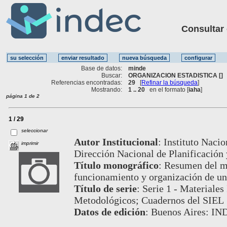
Consultar ot
Base de datos:
minde
Buscar:
ORGANIZACION ESTADISTICA []
Referencias encontradas:
29
[
Refinar la búsqueda
]
Mostrando:
1 .. 20
en el formato [
iaha
]
página 1 de 2
1 / 29
seleccionar
Autor Institucional
:
Instituto Nacio
imprimir
Dirección Nacional de Planificación 
Título monográfico
:
Resumen del ma
funcionamiento y organización de una
Título de serie
:
Serie 1 - Materiales
Metodológicos; Cuadernos del SIEL
Datos de edición
:
Buenos Aires: IN