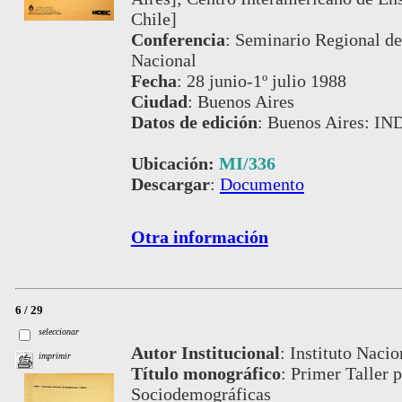
Chile]
Conferencia
:
Seminario Regional de 
Nacional
Fecha
:
28 junio-1º julio 1988
Ciudad
:
Buenos Aires
Datos de edición
:
Buenos Aires: IN
Ubicación:
MI/336
Descargar
:
Documento
Otra información
6 / 29
seleccionar
Autor Institucional
:
Instituto Nacio
imprimir
Título monográfico
:
Primer Taller p
Sociodemográficas