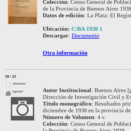
Colección
:
Censo General de Poblaci
de la Provincia de Buenos Aires 1938
Datos de edición
:
La Plata: El Regis
Ubicación:
C/BA 1938 1
Descargar
:
Documento
Otra información
19 / 25
seleccionar
Autor Institucional
:
Buenos Aires [
imprimir
Dirección de Investigación Civil y Es
Título monográfico
:
Resultados prim
diciembre de 1938 en la provincia d
Número de Volumen
:
4 v.
Colección
:
Censo General de Poblaci
la Provincia de Buenos Aires 1938.