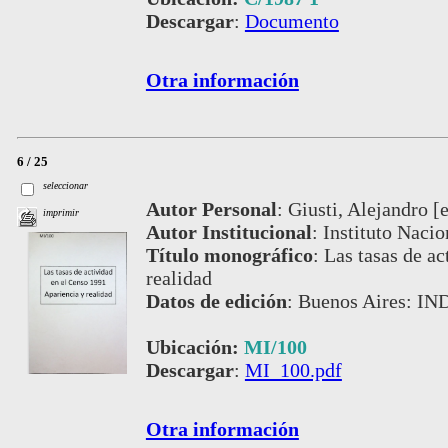
Descargar
:
Documento
Otra información
6 / 25
seleccionar
Autor Personal
:
Giusti, Alejandro [et
imprimir
Autor Institucional
:
Instituto Nacio
Título monográfico
:
Las tasas de ac
realidad
Datos de edición
:
Buenos Aires: IN
Ubicación:
MI/100
Descargar
:
MI_100.pdf
Otra información