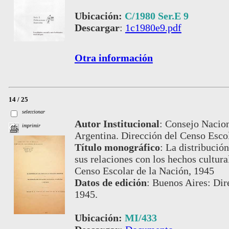
Ubicación:
C/1980 Ser.E 9
Descargar
:
1c1980e9.pdf
Otra información
14 / 25
seleccionar
Autor Institucional
:
Consejo Nacion
imprimir
Argentina. Dirección del Censo Escol
Título monográfico
:
La distribución
sus relaciones con los hechos cultur
Censo Escolar de la Nación, 1945
Datos de edición
:
Buenos Aires: Dir
1945.
Ubicación:
MI/433