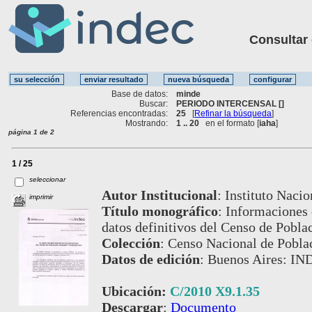
Consultar ot
Base de datos:
minde
Buscar:
PERIODO INTERCENSAL []
Referencias encontradas:
25
[
Refinar la búsqueda
]
Mostrando:
1 .. 20
en el formato [
iaha
]
página 1 de 2
1 / 25
seleccionar
Autor Institucional
:
Instituto Nacio
imprimir
Título monográfico
:
Informaciones 
datos definitivos del Censo de Pobla
Colección
:
Censo Nacional de Poblac
Datos de edición
:
Buenos Aires: IND
Ubicación:
C/2010 X9.1.35
Descargar
:
Documento