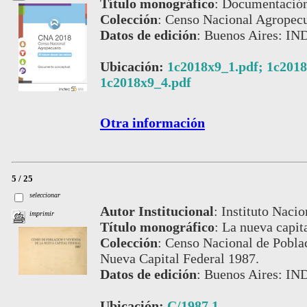
Título monográfico
:
Documentación 
Colección
:
Censo Nacional Agropecu
Datos de edición
:
Buenos Aires: IN
Ubicación:
1c2018x9_1.pdf; 1c2018
1c2018x9_4.pdf
Otra información
5 / 25
seleccionar
Autor Institucional
:
Instituto Nacio
imprimir
Título monográfico
:
La nueva capita
Colección
:
Censo Nacional de Poblac
Nueva Capital Federal 1987.
Datos de edición
:
Buenos Aires: IN
Ubicación:
C/1987 1