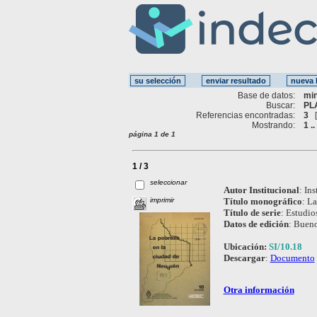
Base de datos:
mi
Buscar:
PL
Referencias encontradas:
3
Mostrando:
1 ..
página 1 de 1
1 / 3
seleccionar
Autor Institucional
:
Ins
imprimir
Título monográfico
:
La
Título de serie
:
Estudio
Datos de edición
:
Bueno
Ubicación:
SI/10.18
Descargar
:
Documento
Otra información