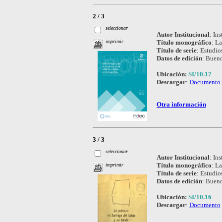
2 / 3
seleccionar
Autor Institucional
:
Ins
Título monográfico
:
La
imprimir
Título de serie
:
Estudio
Datos de edición
:
Bueno
Ubicación:
SI/10.17
Descargar
:
Documento
Otra información
3 / 3
seleccionar
Autor Institucional
:
Ins
Título monográfico
:
La
imprimir
Título de serie
:
Estudio
Datos de edición
:
Bueno
Ubicación:
SI/10.16
Descargar
:
Documento