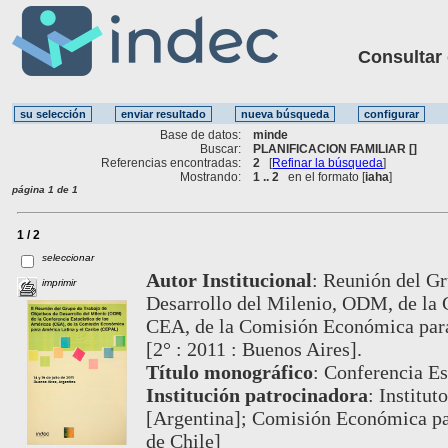
Consultar ot
Base de datos:
minde
Buscar:
PLANIFICACION FAMILIAR []
Referencias encontradas:
2
[
Refinar la búsqueda
]
Mostrando:
1 .. 2
en el formato [
iaha
]
página 1 de 1
1 / 2
seleccionar
Autor Institucional
:
Reunión del Gr
imprimir
Desarrollo del Milenio, ODM, de la C
CEA, de la Comisión Económica para
[2° : 2011 : Buenos Aires].
Título monográfico
:
Conferencia Es
Institución patrocinadora
:
Institut
[Argentina]; Comisión Económica par
de Chile]