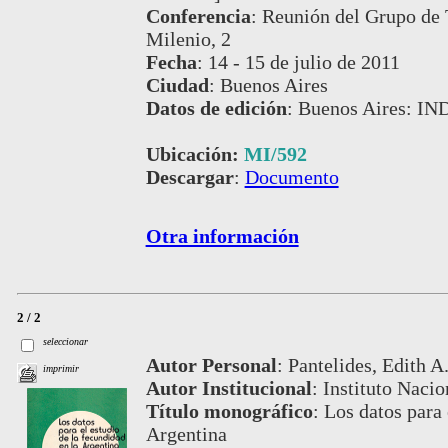
Conferencia
:
Reunión del Grupo de T
Milenio, 2
Fecha
:
14 - 15 de julio de 2011
Ciudad
:
Buenos Aires
Datos de edición
:
Buenos Aires: IN
Ubicación:
MI/592
Descargar
:
Documento
Otra información
2 / 2
seleccionar
Autor Personal
:
Pantelides, Edith A
imprimir
Autor Institucional
:
Instituto Nacio
Título monográfico
:
Los datos para 
Argentina