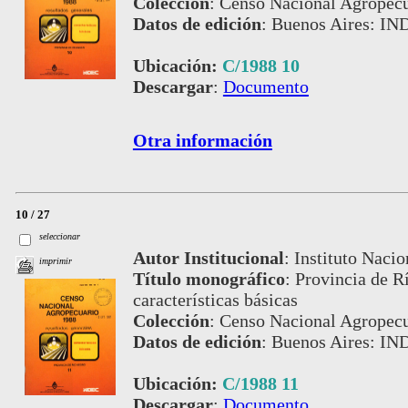
Colección
:
Censo Nacional Agropecu
Datos de edición
:
Buenos Aires: IN
Ubicación:
C/1988 10
Descargar
:
Documento
Otra información
10 / 27
seleccionar
Autor Institucional
:
Instituto Nacio
imprimir
Título monográfico
:
Provincia de Rí
características básicas
Colección
:
Censo Nacional Agropecu
Datos de edición
:
Buenos Aires: IN
Ubicación:
C/1988 11
Descargar
:
Documento