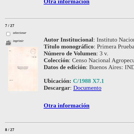
Otra información
7 / 27
seleccionar
Autor Institucional
:
Instituto Nacio
imprimir
Título monográfico
:
Primera Prueb
Número de Volumen
:
3 v.
Colección
:
Censo Nacional Agropecu
Datos de edición
:
Buenos Aires: IN
Ubicación:
C/1988 X7.1
Descargar
:
Documento
Otra información
8 / 27