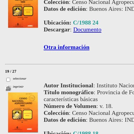
Colección
:
Censo Nacional Agropecu
Datos de edición
:
Buenos Aires: IN
Ubicación:
C/1988 24
Descargar
:
Documento
Otra información
19 / 27
seleccionar
Autor Institucional
:
Instituto Nacio
imprimir
Título monográfico
:
Provincia de Fo
características básicas
Número de Volumen
:
v. 18.
Colección
:
Censo Nacional Agropecu
Datos de edición
:
Buenos Aires: IN
Ubicación:
C/1988 18