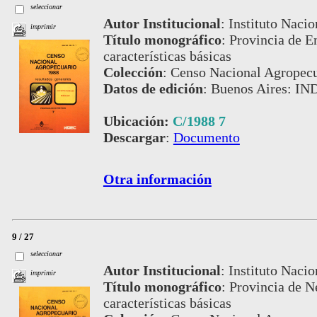
seleccionar
Autor Institucional
:
Instituto Nacio
imprimir
Título monográfico
:
Provincia de En
características básicas
Colección
:
Censo Nacional Agropecu
Datos de edición
:
Buenos Aires: IN
Ubicación:
C/1988 7
Descargar
:
Documento
Otra información
9 / 27
seleccionar
Autor Institucional
:
Instituto Nacio
imprimir
Título monográfico
:
Provincia de Ne
características básicas