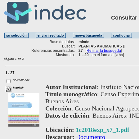
Consultar ot
Base de datos:
minde
Buscar:
PLANTAS AROMATICAS []
Referencias encontradas:
27
[
Refinar la búsqueda
]
Mostrando:
1 .. 20
en el formato [
iaha
]
página 1 de 2
1 / 27
seleccionar
Autor Institucional
:
Instituto Nacio
imprimir
Título monográfico
:
Censo Experime
Buenos Aires
Colección
:
Censo Nacional Agropecu
Datos de edición
:
Buenos Aires: IN
Ubicación:
1c2018exp_x7_1.pdf
Descargar
:
Documento