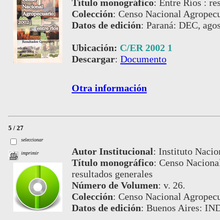
Título monográfico
:
Entre Ríos : re
Colección
:
Censo Nacional Agropecu
Datos de edición
:
Paraná: DEC, agos
Ubicación:
C/ER 2002 1
Descargar
:
Documento
Otra información
5 / 27
seleccionar
Autor Institucional
:
Instituto Nacio
imprimir
Título monográfico
:
Censo Nacional
resultados generales
Número de Volumen
:
v. 26.
Colección
:
Censo Nacional Agropecu
Datos de edición
:
Buenos Aires: IN