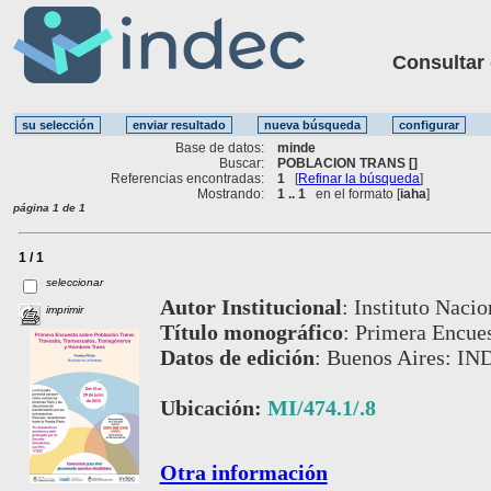
Consultar ot
Base de datos:
minde
Buscar:
POBLACION TRANS []
Referencias encontradas:
1
[
Refinar la búsqueda
]
Mostrando:
1 .. 1
en el formato [
iaha
]
página 1 de 1
1 / 1
seleccionar
Autor Institucional
:
Instituto Nacio
imprimir
Título monográfico
:
Primera Encues
Datos de edición
:
Buenos Aires: IN
Ubicación:
MI/474.1/.8
Otra información