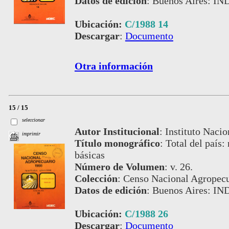
Datos de edición
:
Buenos Aires: IN
Ubicación:
C/1988 14
Descargar
:
Documento
Otra información
15 / 15
seleccionar
Autor Institucional
:
Instituto Nacio
imprimir
Título monográfico
:
Total del país:
básicas
Número de Volumen
:
v. 26.
Colección
:
Censo Nacional Agropecu
Datos de edición
:
Buenos Aires: IN
Ubicación:
C/1988 26
Descargar
:
Documento