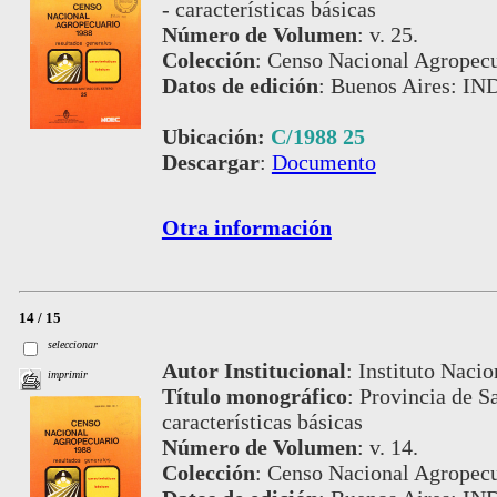
- características básicas
Número de Volumen
:
v. 25.
Colección
:
Censo Nacional Agropecu
Datos de edición
:
Buenos Aires: IN
Ubicación:
C/1988 25
Descargar
:
Documento
Otra información
14 / 15
seleccionar
Autor Institucional
:
Instituto Nacio
imprimir
Título monográfico
:
Provincia de Sa
características básicas
Número de Volumen
:
v. 14.
Colección
:
Censo Nacional Agropecu