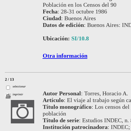
Población en los Censos del 90
Fecha
:
28-31 octubre 1986
Ciudad
:
Buenos Aires
Datos de edición
:
Buenos Aires: IN
Ubicación:
SI/10.8
Otra información
2 / 13
seleccionar
Autor Personal
:
Torres, Horacio A.
imprimir
Artículo
:
El viaje al trabajo según c
Título monográfico
:
Los censos del 
población
Título de serie
:
Estudios INDEC, n. 
Institución patrocinadora
:
INDEC;