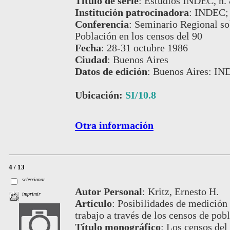
Título de serie
:
Estudios INDEC, n. 
Institución patrocinadora
:
INDEC;
Conferencia
:
Seminario Regional so
Población en los censos del 90
Fecha
:
28-31 octubre 1986
Ciudad
:
Buenos Aires
Datos de edición
:
Buenos Aires: IN
Ubicación:
SI/10.8
Otra información
4 / 13
seleccionar
Autor Personal
:
Kritz, Ernesto H.
imprimir
Artículo
:
Posibilidades de medición d
trabajo a través de los censos de pob
Título monográfico
:
Los censos del 