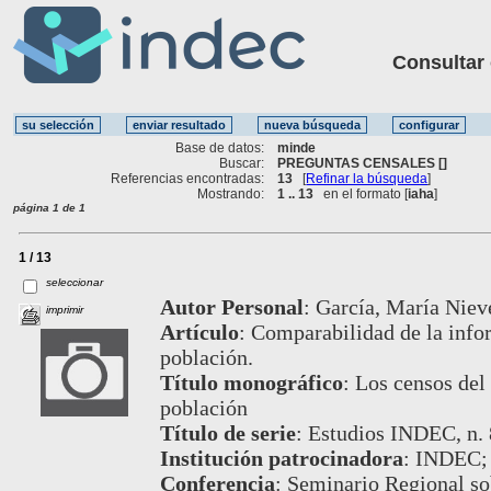
Consultar ot
Base de datos:
minde
Buscar:
PREGUNTAS CENSALES []
Referencias encontradas:
13
[
Refinar la búsqueda
]
Mostrando:
1 .. 13
en el formato [
iaha
]
página 1 de 1
1 / 13
seleccionar
Autor Personal
:
García, María Niev
imprimir
Artículo
:
Comparabilidad de la info
población.
Título monográfico
:
Los censos del 
población
Título de serie
:
Estudios INDEC, n. 
Institución patrocinadora
:
INDEC;
Conferencia
:
Seminario Regional so