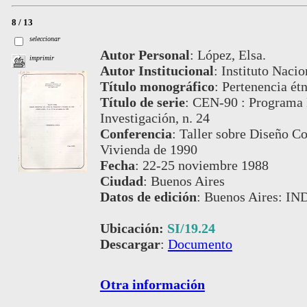
8 / 13
seleccionar
Autor Personal
:
López, Elsa.
imprimir
Autor Institucional
:
Instituto Nacio
Título monográfico
:
Pertenencia ét
Título de serie
:
CEN-90 : Programa D
Investigación, n. 24
Conferencia
:
Taller sobre Diseño C
Vivienda de 1990
Fecha
:
22-25 noviembre 1988
Ciudad
:
Buenos Aires
Datos de edición
:
Buenos Aires: IN
Ubicación:
SI/19.24
Descargar
:
Documento
Otra información