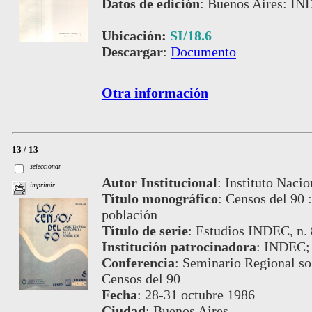
Datos de edición
:
Buenos Aires: IN
Ubicación:
SI/18.6
Descargar
:
Documento
Otra información
13 / 13
seleccionar
Autor Institucional
:
Instituto Nacio
imprimir
Título monográfico
:
Censos del 90 :
población
Título de serie
:
Estudios INDEC, n. 
Institución patrocinadora
:
INDEC;
Conferencia
:
Seminario Regional so
Censos del 90
Fecha
:
28-31 octubre 1986
Ciudad
:
Buenos Aires