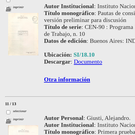
Autor Institucional
:
Instituto Nacio
imprimir
Título monográfico
:
Pautas de consi
versión preliminar para discusión
Título de serie
:
CEN-90 : Programa 
de Trabajo, n. 10
Datos de edición
:
Buenos Aires: IN
Ubicación:
SI/18.10
Descargar
:
Documento
Otra información
11 / 13
seleccionar
Autor Personal
:
Giusti, Alejandro.
imprimir
Autor Institucional
:
Instituto Nacio
Título monográfico
:
Primera prueba 