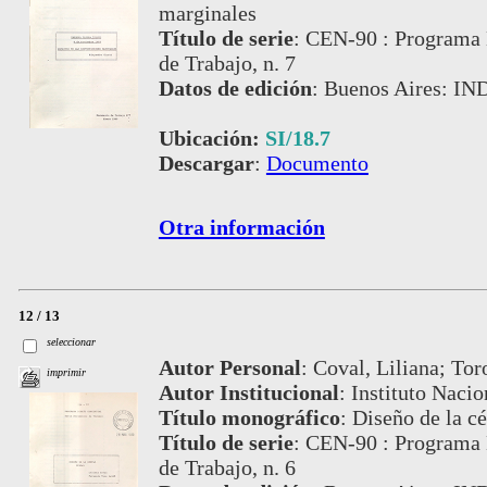
marginales
Título de serie
:
CEN-90 : Programa 
de Trabajo, n. 7
Datos de edición
:
Buenos Aires: IN
Ubicación:
SI/18.7
Descargar
:
Documento
Otra información
12 / 13
seleccionar
Autor Personal
:
Coval, Liliana; Tor
imprimir
Autor Institucional
:
Instituto Nacio
Título monográfico
:
Diseño de la cé
Título de serie
:
CEN-90 : Programa 
de Trabajo, n. 6