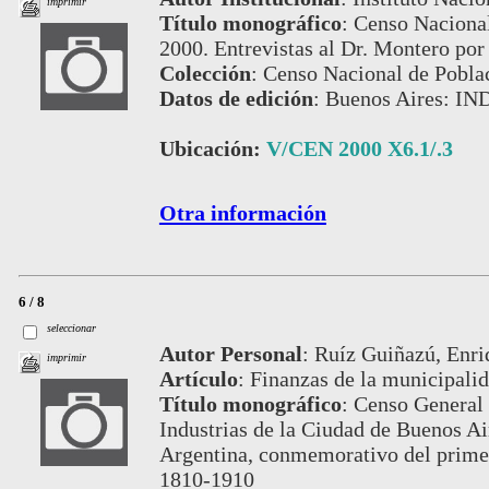
imprimir
Título monográfico
:
Censo Nacional
2000. Entrevistas al Dr. Montero por 
Colección
:
Censo Nacional de Pobla
Datos de edición
:
Buenos Aires: IN
Ubicación:
V/CEN 2000 X6.1/.3
Otra información
6 / 8
seleccionar
Autor Personal
:
Ruíz Guiñazú, Enri
imprimir
Artículo
:
Finanzas de la municipali
Título monográfico
:
Censo General 
Industrias de la Ciudad de Buenos Air
Argentina, conmemorativo del prime
1810-1910