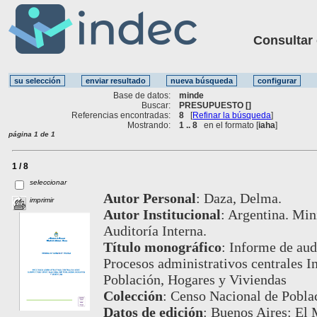
Consultar ot
Base de datos:
minde
Buscar:
PRESUPUESTO []
Referencias encontradas:
8
[
Refinar la búsqueda
]
Mostrando:
1 .. 8
en el formato [
iaha
]
página 1 de 1
1 / 8
seleccionar
Autor Personal
:
Daza, Delma.
imprimir
Autor Institucional
:
Argentina. Min
Auditoría Interna.
Título monográfico
:
Informe de audi
Procesos administrativos centrales 
Población, Hogares y Viviendas
Colección
:
Censo Nacional de Poblac
Datos de edición
:
Buenos Aires: El 