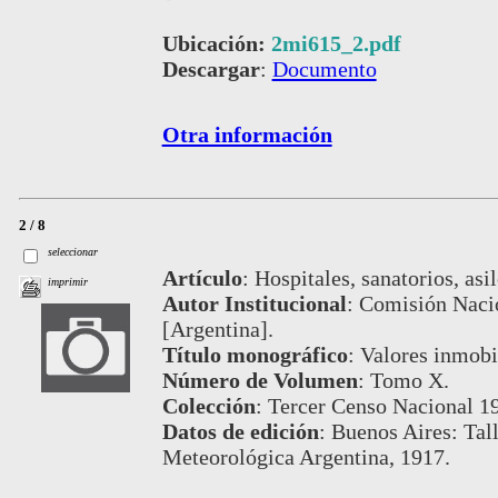
Ubicación:
2mi615_2.pdf
Descargar
:
Documento
Otra información
2 / 8
seleccionar
Artículo
:
Hospitales, sanatorios, asi
imprimir
Autor Institucional
:
Comisión Nacio
[Argentina].
Título monográfico
:
Valores inmobil
Número de Volumen
:
Tomo X.
Colección
:
Tercer Censo Nacional 1
Datos de edición
:
Buenos Aires: Tall
Meteorológica Argentina, 1917.