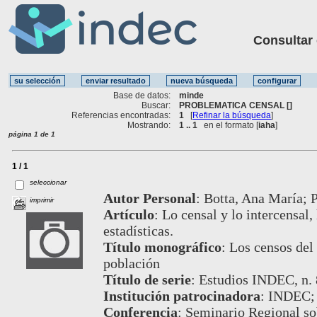
Consultar ot
Base de datos:
minde
Buscar:
PROBLEMATICA CENSAL []
Referencias encontradas:
1
[
Refinar la búsqueda
]
Mostrando:
1 .. 1
en el formato [
iaha
]
página 1 de 1
1 / 1
seleccionar
Autor Personal
:
Botta, Ana María; P
imprimir
Artículo
:
Lo censal y lo intercensal,
estadísticas.
Título monográfico
:
Los censos del 
población
Título de serie
:
Estudios INDEC, n. 
Institución patrocinadora
:
INDEC;
Conferencia
:
Seminario Regional so