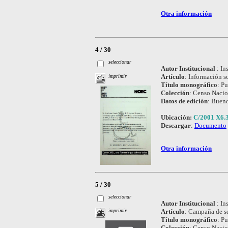
Otra información
4 / 30
seleccionar
Autor Institucional
:
In
Artículo
:
Información so
imprimir
Título monográfico
:
Pu
Colección
:
Censo Nacio
Datos de edición
:
Bueno
Ubicación:
C/2001 X6.
Descargar
:
Documento
Otra información
5 / 30
seleccionar
Autor Institucional
:
In
Artículo
:
Campaña de sen
imprimir
Título monográfico
:
Pu
Colección
:
Censo Nacio