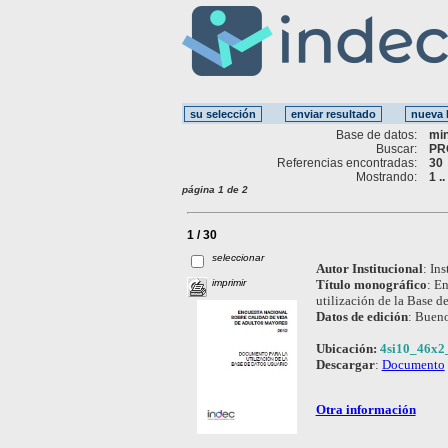
Base de datos:
mi
Buscar:
PR
Referencias encontradas:
30
Mostrando:
1 .
página 1 de 2
1 / 30
seleccionar
Autor Institucional
:
Ins
imprimir
Título monográfico
:
En
utilización de la Base d
Datos de edición
:
Bueno
Ubicación:
4si10_46x2
Descargar
:
Documento
Otra información