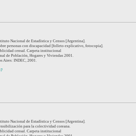
stituto Nacional de Estadística y Censos [Argentina].
bre personas con discapacidad [folleto explicativo, fotocopia].
blicidad censal. Carpeta institucional
nal de Población, Hogares y Viviendas 2001.
s Aires: INDEC, 2001.
37
stituto Nacional de Estadística y Censos [Argentina].
sibilización para la colectividad coreana.
blicidad censal. Carpeta institucional
nal de Población, Hogares y Viviendas 2001.