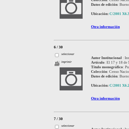
Datos de edición
:
Bueno
Ubicación:
C/2001 X6.
Otra información
6 / 30
seleccionar
Autor Institucional
:
In
Artículo
:
El 17 y 18 de 
imprimir
Título monográfico
:
Pu
Colección
:
Censo Nacio
Datos de edición
:
Bueno
Ubicación:
C/2001 X6.
Otra información
7 / 30
seleccionar