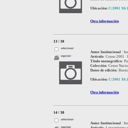
Ubicación:
C/2001 X6.
Otra información
13 / 30
seleccionar
Autor Institucional
:
In
Artículo
:
Censo 2001 : P
imprimir
Título monográfico
:
Pu
Colección
:
Censo Nacio
Datos de edición
:
Bueno
Ubicación:
C/2001 X6.
Otra información
14 / 30
seleccionar
Autor Institucional
:
In
Artículo
:
Lanzamiento d
imprimir