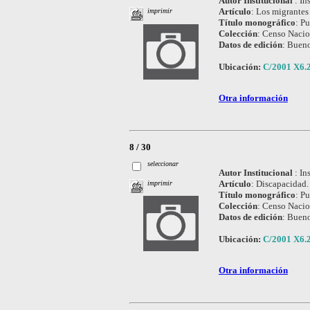
Autor Institucional
:
In
Artículo
:
Los migrantes 
imprimir
Título monográfico
:
Pu
Colección
:
Censo Nacio
Datos de edición
:
Bueno
Ubicación:
C/2001 X6.
Otra información
8 / 30
seleccionar
Autor Institucional
:
In
Artículo
:
Discapacidad.
imprimir
Título monográfico
:
Pu
Colección
:
Censo Nacio
Datos de edición
:
Bueno
Ubicación:
C/2001 X6.2
Otra información