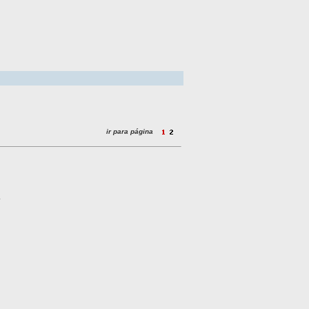
ir para página
a