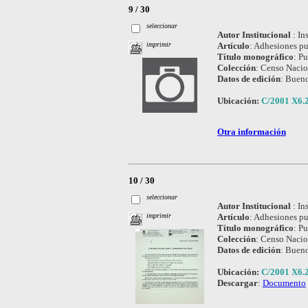
9 / 30
seleccionar
Autor Institucional
:
In
Artículo
:
Adhesiones pub
imprimir
Título monográfico
:
Pu
Colección
:
Censo Nacio
Datos de edición
:
Bueno
Ubicación:
C/2001 X6.
Otra información
10 / 30
seleccionar
Autor Institucional
:
In
Artículo
:
Adhesiones pub
imprimir
Título monográfico
:
Pu
Colección
:
Censo Nacio
Datos de edición
:
Bueno
Ubicación:
C/2001 X6.
Descargar
:
Documento