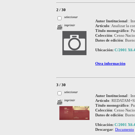
2 / 30
seleccionar
Autor Institucional
:
In
Artículo
:
Analizar la c
imprimir
Título monográfico
:
Pu
Colección
:
Censo Nacio
Datos de edición
:
Bueno
Ubicación:
C/2001 X6.
Otra información
3 / 30
seleccionar
Autor Institucional
:
In
Artículo
:
REDATAM+SP : 
imprimir
Título monográfico
:
Pu
Colección
:
Censo Nacio
Datos de edición
:
Bueno
Ubicación:
C/2001 X6.
Descargar
:
Documento