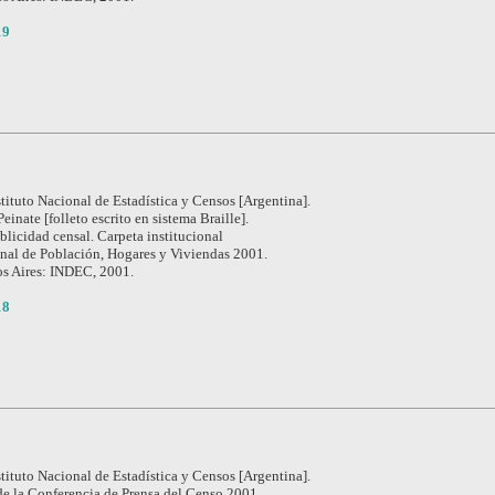
19
stituto Nacional de Estadística y Censos [Argentina].
einate [folleto escrito en sistema Braille].
blicidad censal. Carpeta institucional
nal de Población, Hogares y Viviendas 2001.
s Aires: INDEC, 2001.
18
stituto Nacional de Estadística y Censos [Argentina].
e la Conferencia de Prensa del Censo 2001.