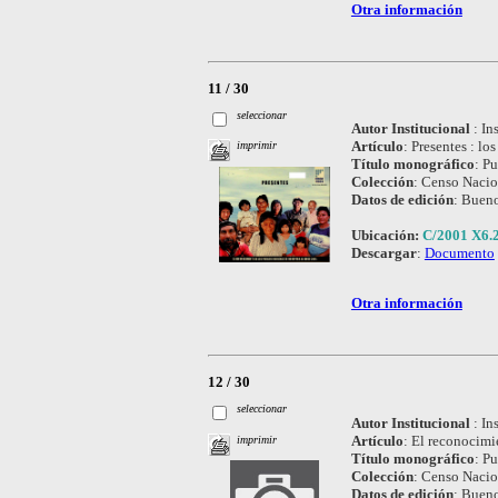
Otra información
11 / 30
seleccionar
Autor Institucional
:
In
Artículo
:
Presentes : lo
imprimir
Título monográfico
:
Pu
Colección
:
Censo Nacio
Datos de edición
:
Bueno
Ubicación:
C/2001 X6.
Descargar
:
Documento
Otra información
12 / 30
seleccionar
Autor Institucional
:
In
Artículo
:
El reconocimie
imprimir
Título monográfico
:
Pu
Colección
:
Censo Nacio
Datos de edición
:
Bueno