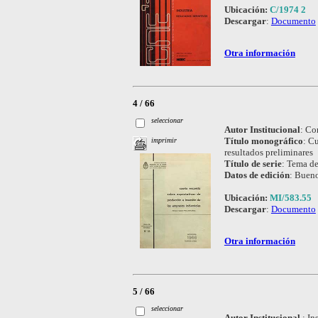
Ubicación:
C/1974 2
Descargar
:
Documento
Otra información
4 / 66
seleccionar
Autor Institucional
:
Con
Título monográfico
:
Cu
imprimir
resultados preliminares
Título de serie
:
Tema de
Datos de edición
:
Bueno
Ubicación:
MI/583.55
Descargar
:
Documento
Otra información
5 / 66
seleccionar
Autor Institucional
:
In