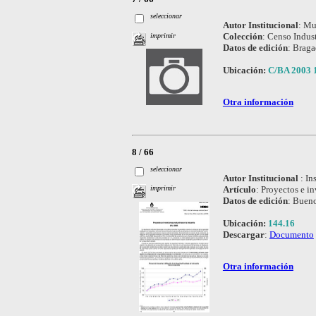
seleccionar
Autor Institucional
:
Mun
Colección
:
Censo Indust
imprimir
Datos de edición
:
Braga
Ubicación:
C/BA 2003 
Otra información
8 / 66
seleccionar
Autor Institucional
:
In
Artículo
:
Proyectos e in
imprimir
Datos de edición
:
Bueno
Ubicación:
144.16
Descargar
:
Documento
Otra información