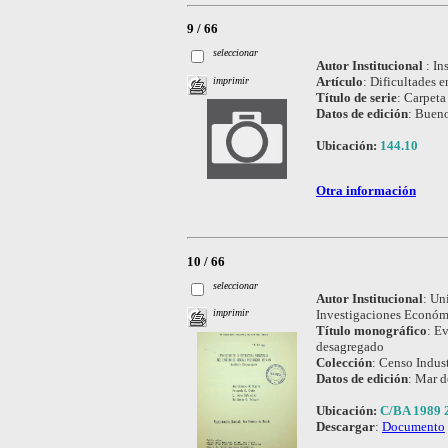
9 / 66
seleccionar
Autor Institucional
:
In
Artículo
:
Dificultades e
imprimir
Título de serie
:
Carpeta 
Datos de edición
:
Bueno
Ubicación:
144.10
Otra información
10 / 66
seleccionar
Autor Institucional
:
Uni
Investigaciones Económ
imprimir
Título monográfico
:
Ev
desagregado
Colección
:
Censo Indust
Datos de edición
:
Mar de
Ubicación:
C/BA 1989 
Descargar
:
Documento