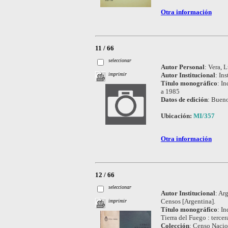
Otra información
11 / 66
seleccionar
Autor Personal
:
Vera, L
Autor Institucional
:
Ins
imprimir
Título monográfico
:
In
a 1985
Datos de edición
:
Bueno
Ubicación:
MI/357
Otra información
12 / 66
seleccionar
Autor Institucional
:
Arg
Censos [Argentina].
imprimir
Título monográfico
:
In
Tierra del Fuego : tercer
Colección
:
Censo Nacio