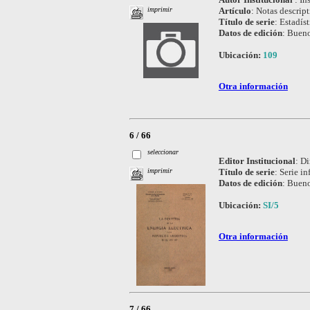
Artículo
:
Notas descript
imprimir
Título de serie
:
Estadíst
Datos de edición
:
Bueno
Ubicación:
109
Otra información
6 / 66
seleccionar
Editor Institucional
:
Di
Título de serie
:
Serie in
imprimir
Datos de edición
:
Bueno
Ubicación:
SI/5
Otra información
7 / 66