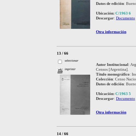
Datos de edición
:
Bueno
Ubicación:
C/1963 6
Descargar
:
Documento
Otra información
13 / 66
seleccionar
Autor Institucional
:
Arg
Censos [Argentina].
imprimir
Título monográfico
:
In
Colección
:
Censo Nacio
Datos de edición
:
Bueno
Ubicación:
C/1963 5
Descargar
:
Documento
Otra información
14 / 66