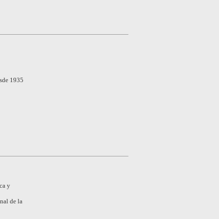
esde 1935
ca y
nal de la