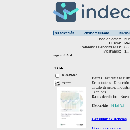
Base de datos:
mi
Buscar:
PR
Referencias encontradas:
66
Mostrando:
1 .
página 1 de 4
1 / 66
seleccionar
Editor Institucional
:
In
imprimir
Económicas.; Dirección d
Título de serie
:
Industri
Técnicos
Datos de edición
:
Bueno
Ubicación:
164s13.1
Consultar existencias
Otra información