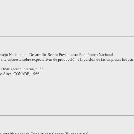
sejo Nacional de Desarrollo. Sector Presupuesto Económico Nacional.
arta encuesta sobre expectativas de producción e inversión de las empresas industri
 Divulgación Interna, n. 55
s Aires: CONADE, 1966.
stituto Nacional de Estadística y Censos [Buenos Aires].