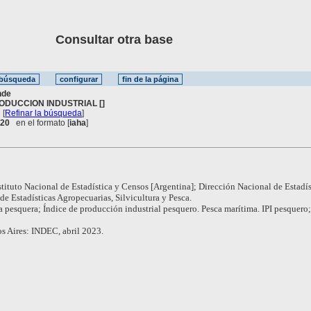
Consultar otra base
nde
ODUCCION INDUSTRIAL []
[
Refinar la búsqueda
]
. 20
en el formato [
iaha
]
stituto Nacional de Estadística y Censos [Argentina]; Dirección Nacional de Estadís
e Estadísticas Agropecuarias, Silvicultura y Pesca.
a pesquera; Índice de producción industrial pesquero. Pesca marítima. IPI pesquero
s Aires: INDEC, abril 2023.