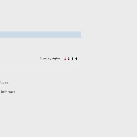
ir para página
ticas
; Informes