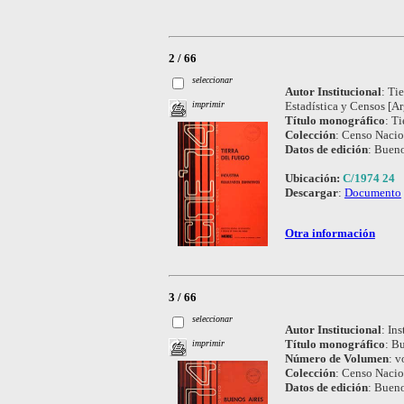
2 / 66
seleccionar
Autor Institucional
:
Tie
Estadística y Censos [Ar
imprimir
Título monográfico
:
Ti
Colección
:
Censo Nacio
Datos de edición
:
Bueno
Ubicación:
C/1974 24
Descargar
:
Documento
Otra información
3 / 66
seleccionar
Autor Institucional
:
Ins
Título monográfico
:
Bu
imprimir
Número de Volumen
:
vo
Colección
:
Censo Nacio
Datos de edición
:
Bueno