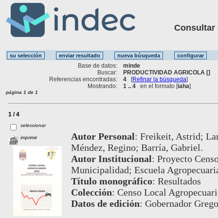
Consultar ot
Base de datos:
minde
Buscar:
PRODUCTIVIDAD AGRICOLA []
Referencias encontradas:
4
[
Refinar la búsqueda
]
Mostrando:
1 .. 4
en el formato [
iaha
]
página 1 de 1
1 / 4
seleccionar
Autor Personal
:
Freikeit, Astrid; L
imprimir
Méndez, Regino; Barría, Gabriel.
Autor Institucional
:
Proyecto Censo
Municipalidad; Escuela Agropecuari
Título monográfico
:
Resultados
Colección
:
Censo Local Agropecuari
Datos de edición
:
Gobernador Gregor