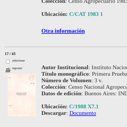
Colección
:
Censo Agropecuario 1983
Ubicación:
C/CAT 1983 1
Otra información
17 / 45
seleccionar
Autor Institucional
:
Instituto Nacio
imprimir
Título monográfico
:
Primera Prueb
Número de Volumen
:
3 v.
Colección
:
Censo Nacional Agropecu
Datos de edición
:
Buenos Aires: IN
Ubicación:
C/1988 X7.1
Descargar
:
Documento