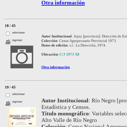
Otra información
18 / 45
seleccionar
Autor Institucional
:
Jujuy [provincia]. Dirección de Est
Colección
:
Censo Agropecuario Provincial 1973.
imprimir
Datos de edición
:
s.l.: La Dirección, 1974.
Ubicación:
C/J 1973 X8
Otra información
19 / 45
seleccionar
Autor Institucional
:
Río Negro [pro
imprimir
Estadística y Censos.
Título monográfico
:
Variables selec
Alto Valle de Río Negro
Colección
:
Censo Nacional Agropecu