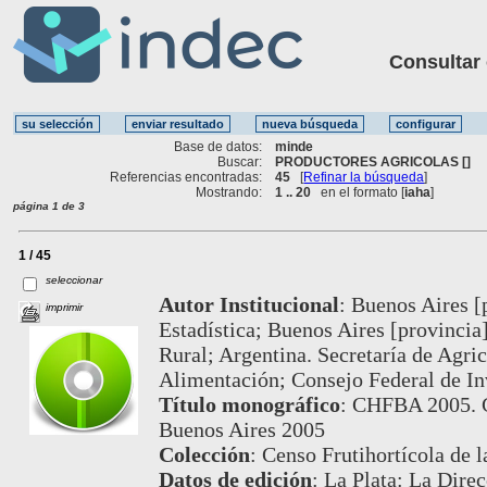
Consultar ot
Base de datos:
minde
Buscar:
PRODUCTORES AGRICOLAS []
Referencias encontradas:
45
[
Refinar la búsqueda
]
Mostrando:
1 .. 20
en el formato [
iaha
]
página 1 de 3
1 / 45
seleccionar
Autor Institucional
:
Buenos Aires [p
imprimir
Estadística; Buenos Aires [provincia
Rural; Argentina. Secretaría de Agric
Alimentación; Consejo Federal de In
Título monográfico
:
CHFBA 2005. Ce
Buenos Aires 2005
Colección
:
Censo Frutihortícola de 
Datos de edición
:
La Plata: La Dire