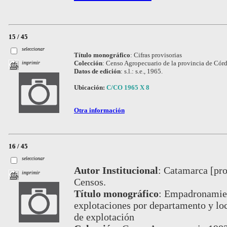
15 / 45
seleccionar
Título monográfico
:
Cifras provisorias
Colección
:
Censo Agropecuario de la provincia de Cór
imprimir
Datos de edición
:
s.l.: s.e., 1965.
Ubicación:
C/CO 1965 X 8
Otra información
16 / 45
seleccionar
Autor Institucional
:
Catamarca [prov
imprimir
Censos.
Título monográfico
:
Empadronamien
explotaciones por departamento y loc
de explotación