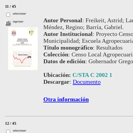
11 / 45
seleccionar
Autor Personal
:
Freikeit, Astrid; L
imprimir
Méndez, Regino; Barría, Gabriel.
Autor Institucional
:
Proyecto Censo
Municipalidad; Escuela Agropecuari
Título monográfico
:
Resultados
Colección
:
Censo Local Agropecuari
Datos de edición
:
Gobernador Gregor
Ubicación:
C/STA C 2002 1
Descargar
:
Documento
Otra información
12 / 45
seleccionar