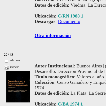
Datos de edición
:
Viedma: La Direcc
Ubicación:
C/RN 1988 1
Descargar
:
Documento
Otra información
20 / 45
seleccionar
Autor Institucional
:
Buenos Aires [
imprimir
Desarrollo. Dirección Provincial de 
Título monográfico
:
Valores al año
Colección
:
Censo Ganadero y Empad
1974.
Datos de edición
:
La Plata: La Secre
Ubicación:
C/BA 1974 1