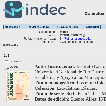
Consultar ot
Base de datos:
minde
Buscar:
PRODUCTORES []
Referencias encontradas:
5
[
Refinar la búsqueda
]
Mostrando:
1 .. 5
en el formato [
iaha
]
página 1 de 1
1 / 5
seleccionar
Autor Institucional
:
Instituto Nacio
imprimir
Universidad Nacional de Rio Cuarto
Estadística y Apoyo a los Municipi
Título monográfico
:
Los municipio
Colección
:
Estadísticas Básicas.
Título de serie
:
Serie Estadísticas M
Datos de edición
:
Buenos Aires: IND