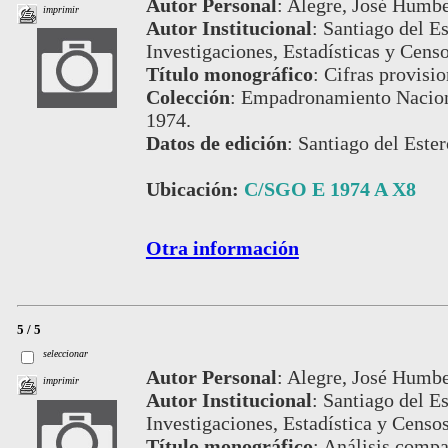
Autor Personal
:
Alegre, José Humbe
imprimir
Autor Institucional
:
Santiago del Es
Investigaciones, Estadísticas y Censo
Título monográfico
:
Cifras provisio
Colección
:
Empadronamiento Nacion
1974.
Datos de edición
:
Santiago del Ester
Ubicación:
C/SGO E 1974 A X8
Otra información
5 / 5
seleccionar
Autor Personal
:
Alegre, José Humbe
imprimir
Autor Institucional
:
Santiago del Es
Investigaciones, Estadística y Censos
Título monográfico
:
Análisis compar