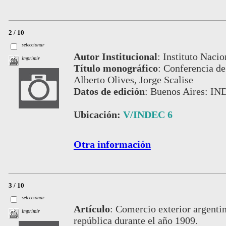
2 / 10
seleccionar
Autor Institucional
:
Instituto Nacio
imprimir
Título monográfico
:
Conferencia de 
Alberto Olives, Jorge Scalise
Datos de edición
:
Buenos Aires: IN
Ubicación:
V/INDEC 6
Otra información
3 / 10
seleccionar
Artículo
:
Comercio exterior argentino
imprimir
república durante el año 1909.