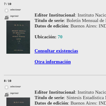
7 / 10
seleccionar
Editor Institucional
:
Instituto Naci
imprimir
Título de serie
:
Boletín Mensual de 
Datos de edición
:
Buenos Aires: IN
Ubicación:
70
Consultar existencias
Otra información
8 / 10
seleccionar
Editor Institucional
:
Instituto Naci
imprimir
Título de serie
:
Síntesis Estadística
Datos de edición
:
Buenos Aires: IN