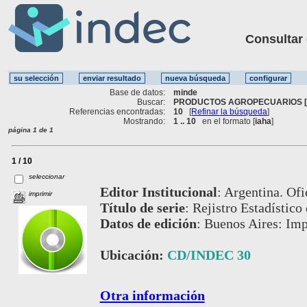
Consultar ot
Base de datos:
minde
Buscar:
PRODUCTOS AGROPECUARIOS [
Referencias encontradas:
10
[
Refinar la búsqueda
]
Mostrando:
1 .. 10
en el formato [
iaha
]
página 1 de 1
1 / 10
seleccionar
Editor Institucional
:
Argentina. Ofi
imprimir
Título de serie
:
Rejistro Estadístico
Datos de edición
:
Buenos Aires: Imp
Ubicación:
CD/INDEC 30
Otra información