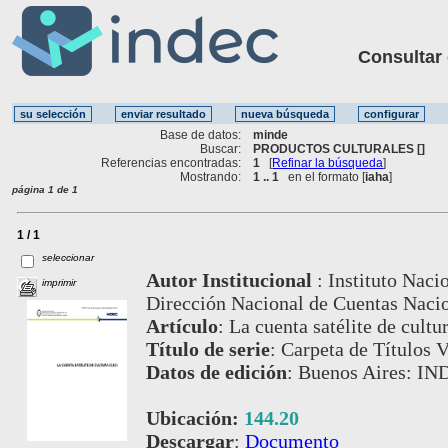
Consultar ot
Base de datos:
minde
Buscar:
PRODUCTOS CULTURALES []
Referencias encontradas:
1
[
Refinar la búsqueda
]
Mostrando:
1 .. 1
en el formato [
iaha
]
página 1 de 1
1 / 1
seleccionar
Autor Institucional
:
Instituto Naci
imprimir
Dirección Nacional de Cuentas Nacio
Artículo
:
La cuenta satélite de cultur
Título de serie
:
Carpeta de Títulos V
Datos de edición
:
Buenos Aires: IND
Ubicación:
144.20
Descargar
:
Documento