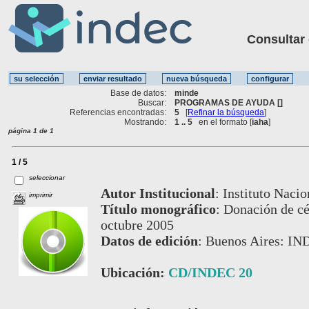
Consultar ot
Base de datos:
minde
Buscar:
PROGRAMAS DE AYUDA []
Referencias encontradas:
5
[
Refinar la búsqueda
]
Mostrando:
1 .. 5
en el formato [
iaha
]
página 1 de 1
1 / 5
seleccionar
Autor Institucional
:
Instituto Nacio
imprimir
Título monográfico
:
Donación de cé
octubre 2005
Datos de edición
:
Buenos Aires: IN
Ubicación:
CD/INDEC 20