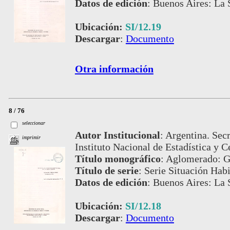
Datos de edición
:
Buenos Aires: La S
Ubicación:
SI/12.19
Descargar
:
Documento
Otra información
8 / 76
seleccionar
Autor Institucional
:
Argentina. Secr
imprimir
Instituto Nacional de Estadística y C
Título monográfico
:
Aglomerado: G
Título de serie
:
Serie Situación Habi
Datos de edición
:
Buenos Aires: La 
Ubicación:
SI/12.18
Descargar
:
Documento