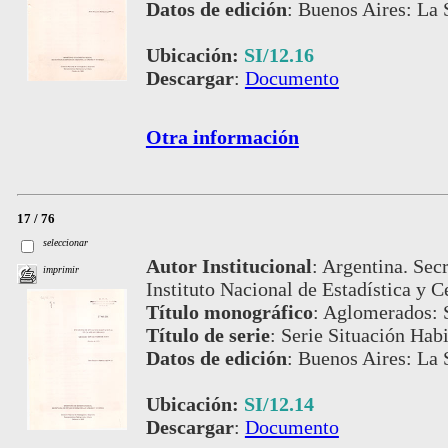
Datos de edición
:
Buenos Aires: La S
Ubicación:
SI/12.16
Descargar
:
Documento
Otra información
17 / 76
seleccionar
Autor Institucional
:
Argentina. Secr
imprimir
Instituto Nacional de Estadística y C
Título monográfico
:
Aglomerados: S
Título de serie
:
Serie Situación Habi
Datos de edición
:
Buenos Aires: La S
Ubicación:
SI/12.14
Descargar
:
Documento