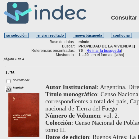
Consultar ot
Base de datos:
minde
Buscar:
PROPIEDAD DE LA VIVIENDA []
Referencias encontradas:
76
[
Refinar la búsqueda
]
Mostrando:
1 .. 20
en el formato [
iaha
]
página 1 de 4
1 / 76
seleccionar
Autor Institucional
:
Argentina. Dire
imprimir
Título monográfico
:
Censo Nacional
correspondientes a total del país, Cap
nacional de Tierra del Fuego
Número de Volumen
:
vol. 2.
Colección
:
Censo Nacional de Poblac
tomo II.
Datos de edición
:
Buenos Aires: La 