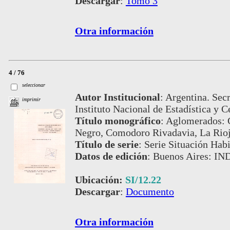
Descargar
:
Tomo 3
Otra información
4 / 76
seleccionar
Autor Institucional
:
Argentina. Secr
imprimir
Instituto Nacional de Estadística y C
Título monográfico
:
Aglomerados: G
Negro, Comodoro Rivadavia, La Rioj
Título de serie
:
Serie Situación Habi
Datos de edición
:
Buenos Aires: IN
Ubicación:
SI/12.22
Descargar
:
Documento
Otra información