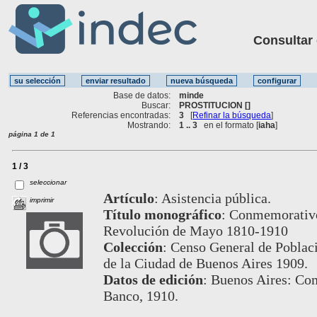
Consultar ot
Base de datos:
minde
Buscar:
PROSTITUCION []
Referencias encontradas:
3
[
Refinar la búsqueda
]
Mostrando:
1 .. 3
en el formato [
iaha
]
página 1 de 1
1 / 3
seleccionar
Artículo
:
Asistencia pública.
imprimir
Título monográfico
:
Conmemorativo 
Revolución de Mayo 1810-1910
Colección
:
Censo General de Poblaci
de la Ciudad de Buenos Aires 1909.
Datos de edición
:
Buenos Aires: Com
Banco, 1910.