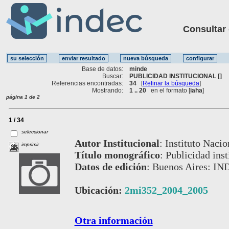
Consultar ot
Base de datos:
minde
Buscar:
PUBLICIDAD INSTITUCIONAL []
Referencias encontradas:
34
[
Refinar la búsqueda
]
Mostrando:
1 .. 20
en el formato [
iaha
]
página 1 de 2
1 / 34
seleccionar
Autor Institucional
:
Instituto Nacio
imprimir
Título monográfico
:
Publicidad ins
Datos de edición
:
Buenos Aires: IN
Ubicación:
2mi352_2004_2005
Otra información