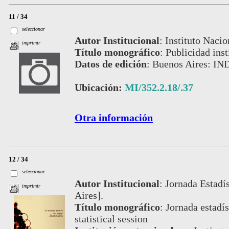
11 / 34
seleccionar
Autor Institucional
:
Instituto Nacio
imprimir
Título monográfico
:
Publicidad inst
Datos de edición
:
Buenos Aires: IN
Ubicación:
MI/352.2.18/.37
Otra información
12 / 34
seleccionar
Autor Institucional
:
Jornada Estadís
imprimir
Aires].
Título monográfico
:
Jornada estadís
statistical session