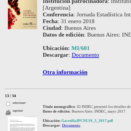
Institución patrocinadora
:
Institut
[Argentina]
Conferencia
:
Jornada Estadística In
Fecha
:
31 enero 2018
Ciudad
:
Buenos Aires
Datos de edición
:
Buenos Aires: IN
Ubicación:
MI/601
Descargar
:
Documento
Otra información
13 / 34
seleccionar
Título monográfico
:
El INDEC presentó los detalles de
Datos de edición
:
Buenos Aires: INDEC, mayo 2017.
imprimir
Ubicación:
GacetillaIPCNU19_5_2017.pdf
Descargar
:
Documento