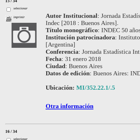
15 / 34
seleccionar
Autor Institucional
:
Jornada Estadís
imprimir
Indec [2018 : Buenos Aires].
Título monográfico
:
INDEC 50 años
Institución patrocinadora
:
Institut
[Argentina]
Conferencia
:
Jornada Estadística In
Fecha
:
31 enero 2018
Ciudad
:
Buenos Aires
Datos de edición
:
Buenos Aires: IN
Ubicación:
MI/352.22.1/.5
Otra información
16 / 34
seleccionar