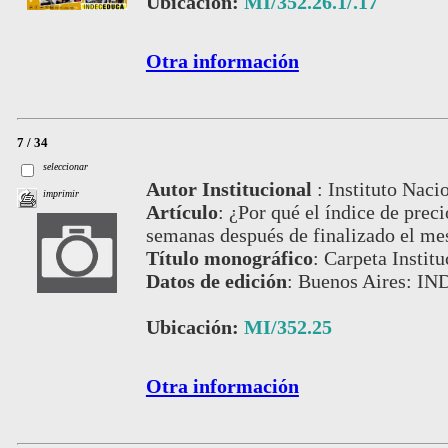
Ubicación:
MI/352.26.1/.17
Otra información
7 / 34
seleccionar
Autor Institucional
:
Instituto Naci
imprimir
Artículo
:
¿Por qué el índice de prec
semanas después de finalizado el mes
Título monográfico
:
Carpeta Institu
Datos de edición
:
Buenos Aires: IN
Ubicación:
MI/352.25
Otra información