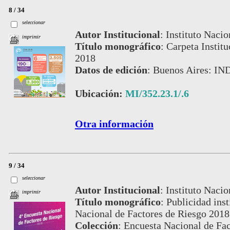
8 / 34
seleccionar
Autor Institucional
:
Instituto Nacio
imprimir
Título monográfico
:
Carpeta Instit
2018
Datos de edición
:
Buenos Aires: IN
Ubicación:
MI/352.23.1/.6
Otra información
9 / 34
seleccionar
Autor Institucional
:
Instituto Nacio
imprimir
Título monográfico
:
Publicidad ins
Nacional de Factores de Riesgo 2018
Colección
:
Encuesta Nacional de Fac