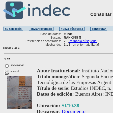
Consultar ot
Base de datos:
minde
Buscar:
RANKING []
Referencias encontradas:
2
[
Refinar la búsqueda
]
Mostrando:
1 .. 2
en el formato [
iaha
]
página 1 de 1
1 / 2
seleccionar
Autor Institucional
:
Instituto Nacio
imprimir
Título monográfico
:
Segunda Encues
Tecnológica de las Empresas Argent
Título de serie
:
Estudios INDEC, n. 
Datos de edición
:
Buenos Aires: IN
Ubicación:
SI/10.38
Descargar
:
Documento