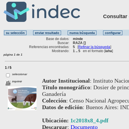
Consultar ot
Base de datos:
minde
Buscar:
RAZA []
Referencias encontradas:
5
[
Refinar la búsqueda
]
Mostrando:
1 .. 5
en el formato [
iaha
]
página 1 de 1
1 / 5
seleccionar
Autor Institucional
:
Instituto Nacio
imprimir
Título monográfico
:
Dosier de princ
Ganadería
Colección
:
Censo Nacional Agropecu
Datos de edición
:
Buenos Aires: IN
Ubicación:
1c2018x8_4.pdf
Descargar
:
Documento