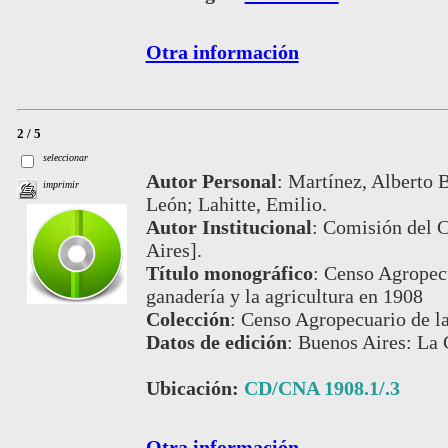
Otra información
2 / 5
seleccionar
Autor Personal
:
Martínez, Alberto B
imprimir
León; Lahitte, Emilio.
Autor Institucional
:
Comisión del 
Aires].
Título monográfico
:
Censo Agropecu
ganadería y la agricultura en 1908
Colección
:
Censo Agropecuario de l
Datos de edición
:
Buenos Aires: La 
Ubicación:
CD/CNA 1908.1/.3
Otra información