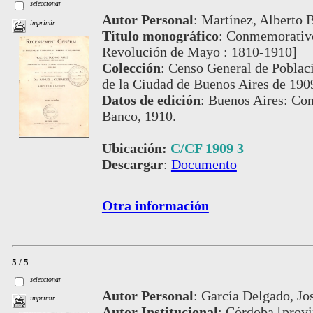
seleccionar
Autor Personal
:
Martínez, Alberto B
imprimir
Título monográfico
:
Conmemorativo 
Revolución de Mayo : 1810-1910]
Colección
:
Censo General de Poblaci
de la Ciudad de Buenos Aires de 190
Datos de edición
:
Buenos Aires: Com
Banco, 1910.
Ubicación:
C/CF 1909 3
Descargar
:
Documento
Otra información
5 / 5
seleccionar
Autor Personal
:
García Delgado, Jos
imprimir
Autor Institucional
:
Córdoba [provin