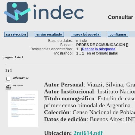
Consultar ot
Base de datos:
minde
Buscar:
REDES DE COMUNICACION []
Referencias encontradas:
1
[
Refinar la búsqueda
]
Mostrando:
1 .. 1
en el formato [
iaha
]
página 1 de 1
1 / 1
seleccionar
Autor Personal
:
Viazzi, Silvina; Gr
imprimir
Autor Institucional
:
Instituto Nacio
Título monográfico
:
Estudio de caso
primer censo bimodal de Argentina
Colección
:
Censo Nacional de Poblac
Datos de edición
:
Buenos Aires: IN
Ubicación:
2mi614.pdf