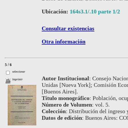
Ubicación:
164s3.1/.10 parte 1/2
Consultar existencias
Otra información
5 / 6
seleccionar
Autor Institucional
:
Consejo Nacion
imprimir
Unidas [Nueva York]; Comisión Econ
[Buenos Aires].
Título monográfico
:
Población, ocu
Número de Volumen
:
vol. 5.
Colección
:
Distribución del ingreso 
Datos de edición
:
Buenos Aires: C