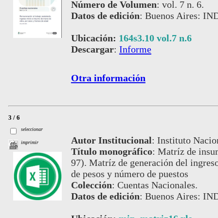
Número de Volumen
:
vol. 7 n. 6.
Datos de edición
:
Buenos Aires: IN
Ubicación:
164s3.10 vol.7 n.6
Descargar
:
Informe
Otra información
3 / 6
seleccionar
Autor Institucional
:
Instituto Nacio
imprimir
Título monográfico
:
Matríz de ins
97). Matríz de generación del ingres
de pesos y número de puestos
Colección
:
Cuentas Nacionales.
Datos de edición
:
Buenos Aires: IND