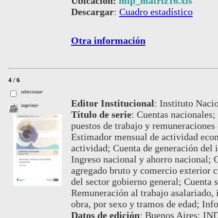
Ubicación:
mip_matriz16.xls
Descargar
:
Cuadro estadístico
Otra información
4 / 6
seleccionar
Editor Institucional
:
Instituto Naci
imprimir
Título de serie
:
Cuentas nacionales; 
puestos de trabajo y remuneraciones d
Estimador mensual de actividad econ
actividad; Cuenta de generación del
Ingreso nacional y ahorro nacional; C
agregado bruto y comercio exterior cu
del sector gobierno general; Cuenta s
Remuneración al trabajo asalariado,
obra, por sexo y tramos de edad; In
Datos de edición
:
Buenos Aires: IN