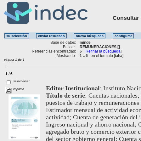
Consultar ot
Base de datos:
minde
Buscar:
REMUNERACIONES []
Referencias encontradas:
6
[
Refinar la búsqueda
]
Mostrando:
1 .. 6
en el formato [
iaha
]
página 1 de 1
1 / 6
seleccionar
Editor Institucional
:
Instituto Naci
imprimir
Título de serie
:
Cuentas nacionales; 
puestos de trabajo y remuneraciones d
Estimador mensual de actividad econ
actividad; Cuenta de generación del
Ingreso nacional y ahorro nacional; C
agregado bruto y comercio exterior cu
del sector gobierno general; Cuenta s