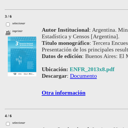
3 / 6
seleccionar
Autor Institucional
:
Argentina. Mini
imprimir
Estadística y Censos [Argentina].
Título monográfico
:
Tercera Encues
Presentación de los principales resul
Datos de edición
:
Buenos Aires: El 
Ubicación:
ENFR_2013x8.pdf
Descargar
:
Documento
Otra información
4 / 6
seleccionar