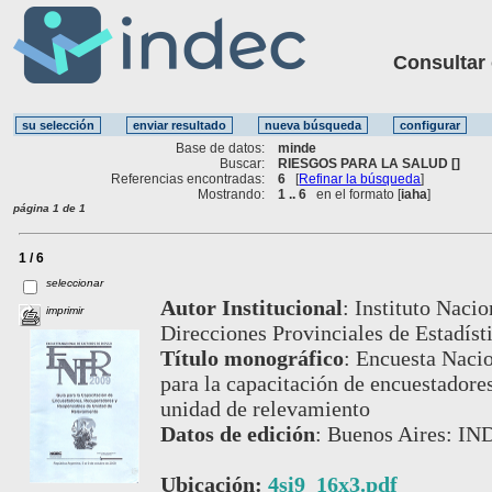
Consultar ot
Base de datos:
minde
Buscar:
RIESGOS PARA LA SALUD []
Referencias encontradas:
6
[
Refinar la búsqueda
]
Mostrando:
1 .. 6
en el formato [
iaha
]
página 1 de 1
1 / 6
seleccionar
Autor Institucional
:
Instituto Nacio
imprimir
Direcciones Provinciales de Estadísti
Título monográfico
:
Encuesta Nacio
para la capacitación de encuestadore
unidad de relevamiento
Datos de edición
:
Buenos Aires: IND
Ubicación:
4si9_16x3.pdf