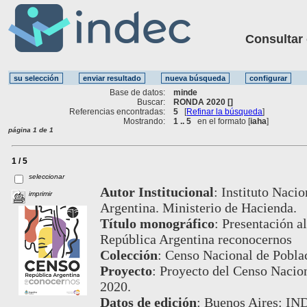
Consultar ot
Base de datos:
minde
Buscar:
RONDA 2020 []
Referencias encontradas:
5
[
Refinar la búsqueda
]
Mostrando:
1 .. 5
en el formato [
iaha
]
página 1 de 1
1 / 5
seleccionar
Autor Institucional
:
Instituto Nacio
imprimir
Argentina. Ministerio de Hacienda.
Título monográfico
:
Presentación a
República Argentina reconocernos
Colección
:
Censo Nacional de Poblac
Proyecto
:
Proyecto del Censo Nacion
2020.
Datos de edición
:
Buenos Aires: IND