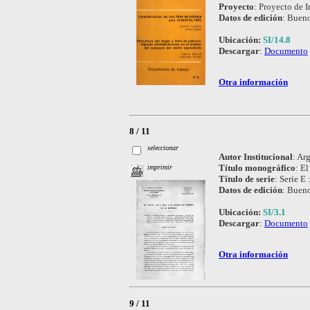
Proyecto
:
Proyecto de I
Datos de edición
:
Bueno
Ubicación:
SI/14.8
Descargar
:
Documento
Otra información
8 / 11
seleccionar
Autor Institucional
:
Arg
Título monográfico
:
El
imprimir
Título de serie
:
Serie E 
Datos de edición
:
Bueno
Ubicación:
SI/3.1
Descargar
:
Documento
Otra información
9 / 11