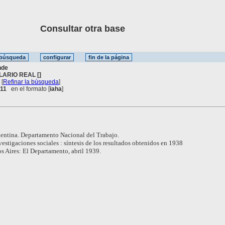
Consultar otra base
nde
LARIO REAL []
[
Refinar la búsqueda
]
 11
en el formato [
iaha
]
entina. Departamento Nacional del Trabajo.
vestigaciones sociales : síntesis de los resultados obtenidos en 1938
s Aires: El Departamento, abril 1939.