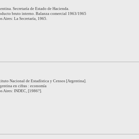
entina. Secretaría de Estado de Hacienda.
oducto bruto interno. Balanza comercial 1963/1965
 Aires: La Secretaría, 1965.
tituto Nacional de Estadística y Censos [Argentina].
gentina en cifras : economía
s Aires: INDEC, [1986?].