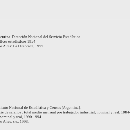
entina. Dirección Nacional del Servicio Estadístico.
dices estadísticos 1954
s Aires: La Dirección, 1955.
tituto Nacional de Estadística y Censos [Argentina].
rie de salarios : total medio mensual por trabajador industrial, nominal y real, 198
 nominal y real, 1990-1994
 Aires: s.e., 1993.