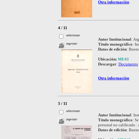
Otra información
4 / 11
seleccionar
Autor Institucional
:
Arg
Título monográfico
:
In
imprimir
Datos de edición
:
Bueno
Ubicación:
MI/43
Descargar
:
Documento
Otra información
5 / 11
seleccionar
Autor Institucional
:
Ins
Título monográfico
:
Se
imprimir
personal no calificado :
Datos de edición
:
Buenos