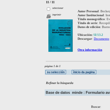
11 / 11
seleccionar
Autor Personal
:
Becker,
Autor Institucional
:
Ins
imprimir
Título monográfico
:
Ev
Título de serie
:
Recopil
Datos de edición
:
Bueno
Ubicación:
SI/13.2
Descargar
:
Documento
Otra información
página 1 de 1
Refinar la búsqueda
Base de datos
minde : Formulario a
Buscar: