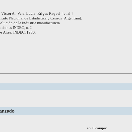
 Víctor A.; Vera, Lucía; Kriger, Raquel; [et al.].
tituto Nacional de Estadística y Censos [Argentina].
olución de la industria manufacturera
aciones INDEC, n. 2
s Aires: INDEC, 1986.
vanzado
en el campo: