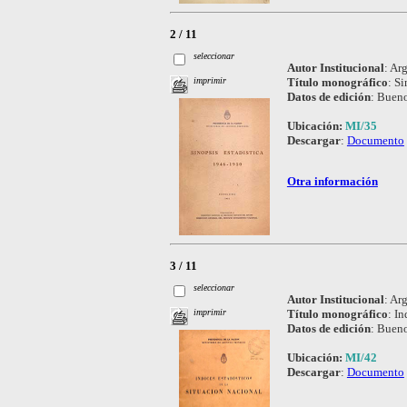
2 / 11
seleccionar
Autor Institucional
:
Arg
Título monográfico
:
Si
imprimir
Datos de edición
:
Bueno
Ubicación:
MI/35
Descargar
:
Documento
Otra información
3 / 11
seleccionar
Autor Institucional
:
Arg
Título monográfico
:
In
imprimir
Datos de edición
:
Bueno
Ubicación:
MI/42
Descargar
:
Documento