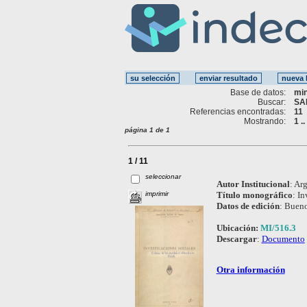
Base de datos:
mi
Buscar:
SA
Referencias encontradas:
11
Mostrando:
1 ..
página 1 de 1
1 / 11
seleccionar
Autor Institucional
:
Arg
imprimir
Título monográfico
:
In
Datos de edición
:
Bueno
Ubicación:
MI/516.3
Descargar
:
Documento
Otra información