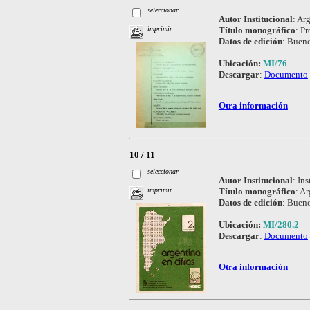
seleccionar
Autor Institucional
:
Arg
Título monográfico
:
Pr
imprimir
Datos de edición
:
Buenos
Ubicación:
MI/76
Descargar
:
Documento
Otra información
10 / 11
seleccionar
Autor Institucional
:
Ins
Título monográfico
:
Ar
imprimir
Datos de edición
:
Bueno
Ubicación:
MI/280.2
Descargar
:
Documento
Otra información