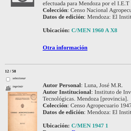
efectuada para Mendoza por el I.E.T
Colección
:
Censo Nacional Agropecu
Datos de edición
:
Mendoza: El Instit
Ubicación:
C/MEN 1960 A X8
Otra información
12 / 58
seleccionar
Autor Personal
:
Luna, José M.R.
imprimir
Autor Institucional
:
Instituto de I
Tecnológicas. Mendoza [provincia].
Colección
:
Censo Agropecuario 194
Datos de edición
:
Mendoza: El Instit
Ubicación:
C/MEN 1947 1