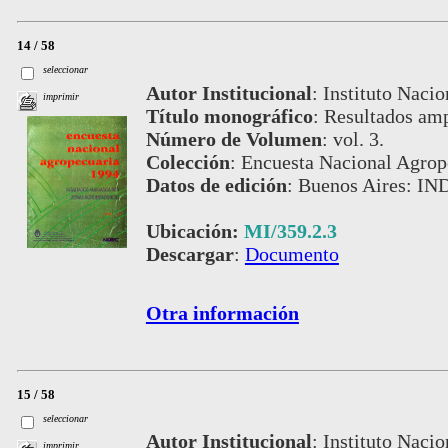
14 / 58
seleccionar
Autor Institucional
:
Instituto Nacio
imprimir
Título monográfico
:
Resultados amp
Número de Volumen
:
vol. 3.
Colección
:
Encuesta Nacional Agrop
Datos de edición
:
Buenos Aires: IN
Ubicación:
MI/359.2.3
Descargar
:
Documento
Otra información
15 / 58
seleccionar
Autor Institucional
:
Instituto Nacio
imprimir