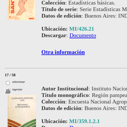
Colección
:
Estadísticas básicas.
Título de serie
:
Serie Estadísticas M
Datos de edición
:
Buenos Aires: IND
Ubicación:
MI/426.21
Descargar
:
Documento
Otra información
17 / 58
seleccionar
Autor Institucional
:
Instituto Nacio
imprimir
Título monográfico
:
Región pampean
Colección
:
Encuesta Nacional Agrop
Datos de edición
:
Buenos Aires: IN
Ubicación:
MI/359.1.2.1