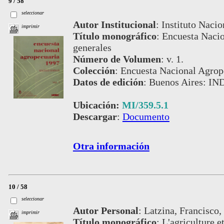
9 / 58
seleccionar
Autor Institucional
:
Instituto Nacio
imprimir
Título monográfico
:
Encuesta Nacio
generales
Número de Volumen
:
v. 1.
Colección
:
Encuesta Nacional Agrop
Datos de edición
:
Buenos Aires: IN
Ubicación:
MI/359.5.1
Descargar
:
Documento
Otra información
10 / 58
seleccionar
Autor Personal
:
Latzina, Francisco, 
imprimir
Título monográfico
:
L'agriculture e