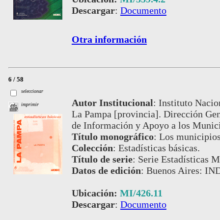
Descargar
:
Documento
Otra información
6 / 58
seleccionar
Autor Institucional
:
Instituto Nacio
imprimir
La Pampa [provincia]. Dirección Gen
de Información y Apoyo a los Muni
Título monográfico
:
Los municipios
Colección
:
Estadísticas básicas.
Título de serie
:
Serie Estadísticas M
Datos de edición
:
Buenos Aires: IN
Ubicación:
MI/426.11
Descargar
:
Documento