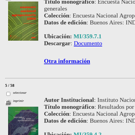
Título monográfico
:
Encuesta Nacio
generales
Colección
:
Encuesta Nacional Agrop
Datos de edición
:
Buenos Aires: IN
Ubicación:
MI/359.7.1
Descargar
:
Documento
Otra información
5 / 58
seleccionar
Autor Institucional
:
Instituto Nacio
imprimir
Título monográfico
:
Resultados por
Colección
:
Encuesta Nacional Agrop
Datos de edición
:
Buenos Aires: IN
Ubicación:
MI/359.4.2