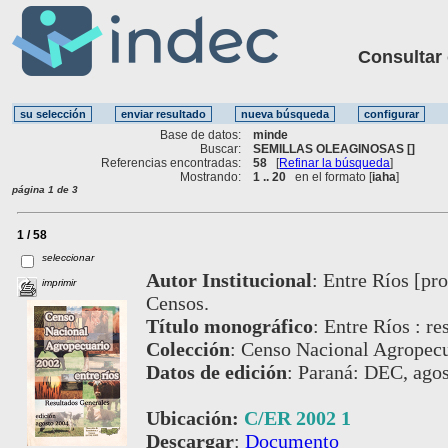
Consultar ot
Base de datos:
minde
Buscar:
SEMILLAS OLEAGINOSAS []
Referencias encontradas:
58
[
Refinar la búsqueda
]
Mostrando:
1 .. 20
en el formato [
iaha
]
página 1 de 3
1 / 58
seleccionar
Autor Institucional
:
Entre Ríos [pro
imprimir
Censos.
Título monográfico
:
Entre Ríos : re
Colección
:
Censo Nacional Agropecu
Datos de edición
:
Paraná: DEC, agos
Ubicación:
C/ER 2002 1
Descargar
:
Documento