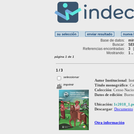
Base de datos:
mi
Buscar:
SE
Referencias encontradas:
3
Mostrando:
1 ..
página 1 de 1
1 / 3
seleccionar
Autor Institucional
:
Ins
imprimir
Título monográfico
:
Ce
Colección
:
Censo Nacio
Datos de edición
:
Bueno
Ubicación:
1c2018_1.p
Descargar
:
Documento
Otra información