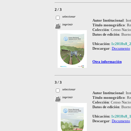
2 / 3
seleccionar
Autor Institucional
:
Ins
Título monográfico
:
Re
imprimir
Colección
:
Censo Nacio
Datos de edición
:
Bueno
Ubicación:
1c2018x8_2
Descargar
:
Documento
Otra información
3 / 3
seleccionar
Autor Institucional
:
Ins
Título monográfico
:
Re
imprimir
Colección
:
Censo Nacio
Datos de edición
:
Bueno
Ubicación:
1c2018x8_1
Descargar
:
Documento