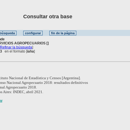
Consultar otra base
nde
RVICIOS AGROPECUARIOS []
[
Refinar la búsqueda
]
 3
en el formato [
iaha
]
tituto Nacional de Estadística y Censos [Argentina].
nso Nacional Agropecuario 2018: resultados definitivos
nal Agropecuario 2018.
s Aires: INDEC, abril 2021.
df