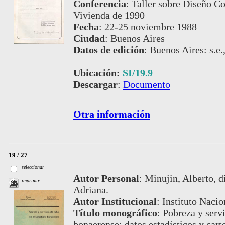
Conferencia
:
Taller sobre Diseño C
Vivienda de 1990
Fecha
:
22-25 noviembre 1988
Ciudad
:
Buenos Aires
Datos de edición
:
Buenos Aires: s.e.
Ubicación:
SI/19.9
Descargar
:
Documento
Otra información
19 / 27
seleccionar
Autor Personal
:
Minujin, Alberto, d
imprimir
Adriana.
Autor Institucional
:
Instituto Nacio
Título monográfico
:
Pobreza y servi
bonaerense: datos estadísticos y cart