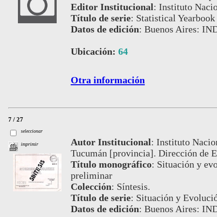
Editor Institucional
:
Instituto Naci
Título de serie
:
Statistical Yearbook
Datos de edición
:
Buenos Aires: IN
Ubicación:
64
Otra información
7 / 27
seleccionar
Autor Institucional
:
Instituto Nacio
imprimir
Tucumán [provincia]. Dirección de Es
Título monográfico
:
Situación y evo
preliminar
Colección
:
Síntesis.
Título de serie
:
Situación y Evoluci
Datos de edición
:
Buenos Aires: IND