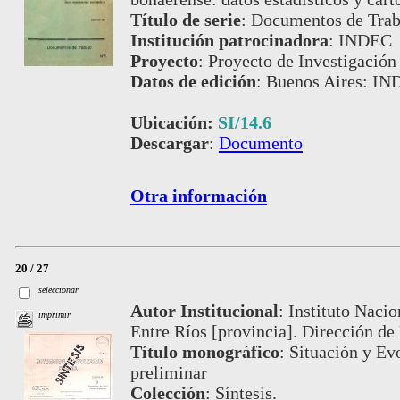
Título de serie
:
Documentos de Traba
Institución patrocinadora
:
INDEC
Proyecto
:
Proyecto de Investigación
Datos de edición
:
Buenos Aires: IN
Ubicación:
SI/14.6
Descargar
:
Documento
Otra información
20 / 27
seleccionar
Autor Institucional
:
Instituto Nacio
imprimir
Entre Ríos [provincia]. Dirección de 
Título monográfico
:
Situación y Evo
preliminar
Colección
:
Síntesis.