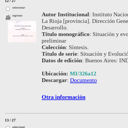
12 / 27
seleccionar
Autor Institucional
:
Instituto Nacio
imprimir
La Rioja [provincia]. Dirección Gener
Desarrollo.
Título monográfico
:
Situación y evo
preliminar
Colección
:
Síntesis.
Título de serie
:
Situación y Evoluci
Datos de edición
:
Buenos Aires: IN
Ubicación:
MI/326a12
Descargar
:
Documento
Otra información
13 / 27
seleccionar