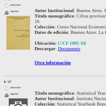
seleccionar
Autor Institucional
:
Buenos Aires. D
imprimir
Título monográfico
:
Cifras provisor
16
Colección
:
Censo Nacional Economi
Datos de edición
:
Buenos Aires: La D
Ubicación:
C/CF 1985 X8
Descargar
:
Documento
Otra información
6 / 27
seleccionar
Título monográfico
:
Statistical Ye
imprimir
Autor Institucional
:
Instituto Nacio
Colección
:
Statistical Yearbook Repu