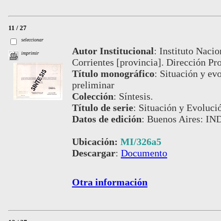
11 / 27
seleccionar
Autor Institucional
:
Instituto Nacio
imprimir
Corrientes [provincia]. Dirección Pro
Título monográfico
:
Situación y evo
preliminar
Colección
:
Síntesis.
Título de serie
:
Situación y Evoluci
Datos de edición
:
Buenos Aires: IND
Ubicación:
MI/326a5
Descargar
:
Documento
Otra información