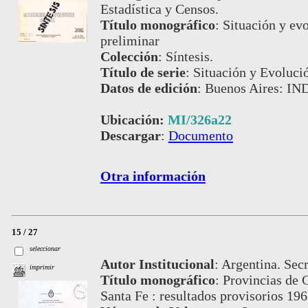
Estadística y Censos.
Título monográfico
:
Situación y evo
preliminar
Colección
:
Síntesis.
Título de serie
:
Situación y Evoluci
Datos de edición
:
Buenos Aires: IND
Ubicación:
MI/326a22
Descargar
:
Documento
Otra información
15 / 27
seleccionar
Autor Institucional
:
Argentina. Secr
imprimir
Título monográfico
:
Provincias de 
Santa Fe : resultados provisorios 19