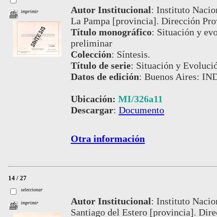
Autor Institucional
:
Instituto Nacio
imprimir
La Pampa [provincia]. Dirección Prov
Título monográfico
:
Situación y evo
preliminar
Colección
:
Síntesis.
Título de serie
:
Situación y Evoluci
Datos de edición
:
Buenos Aires: IN
Ubicación:
MI/326a11
Descargar
:
Documento
Otra información
14 / 27
seleccionar
Autor Institucional
:
Instituto Nacio
imprimir
Santiago del Estero [provincia]. Dir