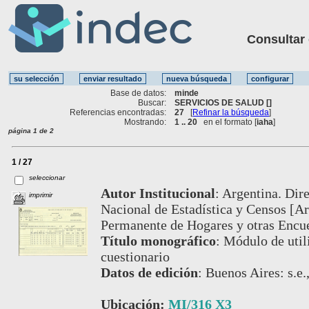
Consultar ot
Base de datos:
minde
Buscar:
SERVICIOS DE SALUD []
Referencias encontradas:
27
[
Refinar la búsqueda
]
Mostrando:
1 .. 20
en el formato [
iaha
]
página 1 de 2
1 / 27
seleccionar
Autor Institucional
:
Argentina. Dire
imprimir
Nacional de Estadística y Censos [Ar
Permanente de Hogares y otras Encue
Título monográfico
:
Módulo de utili
cuestionario
Datos de edición
:
Buenos Aires: s.e.
Ubicación:
MI/316 X3