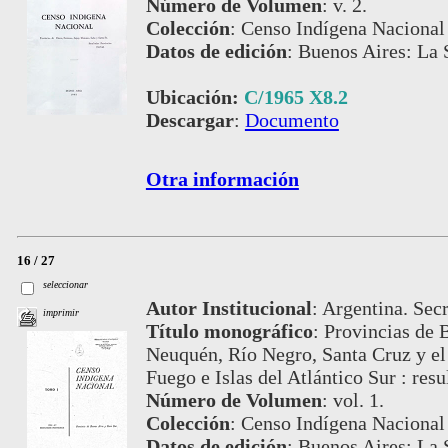
Número de Volumen
:
v. 2.
Colección
:
Censo Indígena Nacional
Datos de edición
:
Buenos Aires: La S
Ubicación:
C/1965 X8.2
Descargar
:
Documento
Otra información
16 / 27
seleccionar
Autor Institucional
:
Argentina. Secr
imprimir
Título monográfico
:
Provincias de 
Neuquén, Río Negro, Santa Cruz y el 
Fuego e Islas del Atlántico Sur : res
Número de Volumen
:
vol. 1.
Colección
:
Censo Indígena Nacional
Datos de edición
:
Buenos Aires: La S