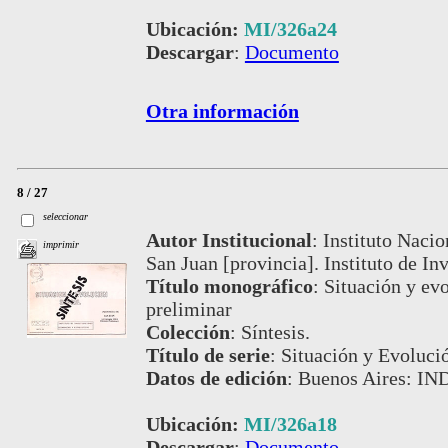
Ubicación:
MI/326a24
Descargar
:
Documento
Otra información
8 / 27
seleccionar
Autor Institucional
:
Instituto Nacio
imprimir
San Juan [provincia]. Instituto de I
Título monográfico
:
Situación y evo
preliminar
Colección
:
Síntesis.
Título de serie
:
Situación y Evoluci
Datos de edición
:
Buenos Aires: IN
Ubicación:
MI/326a18
Descargar
:
Documento