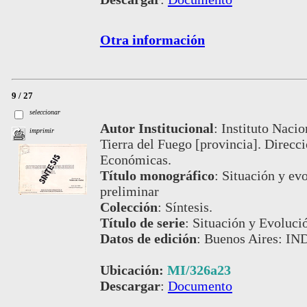
Otra información
9 / 27
seleccionar
Autor Institucional
:
Instituto Nacio
imprimir
Tierra del Fuego [provincia]. Direcci
Económicas.
Título monográfico
:
Situación y evo
preliminar
Colección
:
Síntesis.
Título de serie
:
Situación y Evoluci
Datos de edición
:
Buenos Aires: IND
Ubicación:
MI/326a23
Descargar
:
Documento