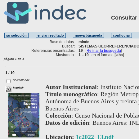
Consultar ot
Base de datos:
minde
Buscar:
SISTEMAS GEORREFERENCIADOS
Referencias encontradas:
19
[
Refinar la búsqueda
]
Mostrando:
1 .. 19
en el formato [
iaha
]
página 1 de 1
1 / 19
seleccionar
Autor Institucional
:
Instituto Nacio
imprimir
Título monográfico
:
Región Metropo
Autónoma de Buenos Aires y treinta y
Buenos Aires
Colección
:
Censo Nacional de Poblac
Datos de edición
:
Buenos Aires: IN
Ubicación:
1c2022_13.pdf