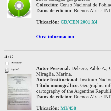
Colección
:
Censo Nacional de Pobla
Datos de edición
:
Buenos Aires: IN
Ubicación:
CD/CEN 2001 X4
Otra información
11 / 19
seleccionar
Autor Personal
:
Delsere, Pablo A.; 
imprimir
Miraglia, Marina.
Autor Institucional
:
Instituto Nacio
Título monográfico
:
Geographic inf
cartography of the Argentine Republ
Datos de edición
:
Buenos Aires: IN
Ubicación:
MI/458