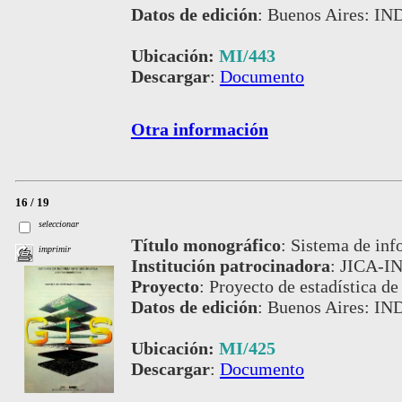
Datos de edición
:
Buenos Aires: IN
Ubicación:
MI/443
Descargar
:
Documento
Otra información
16 / 19
seleccionar
Título monográfico
:
Sistema de inf
imprimir
Institución patrocinadora
:
JICA-I
Proyecto
:
Proyecto de estadística de
Datos de edición
:
Buenos Aires: IN
Ubicación:
MI/425
Descargar
:
Documento