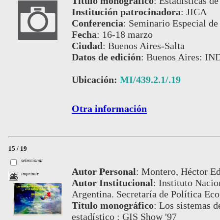
Título monográfico
:
Estadísticas de
Institución patrocinadora
:
JICA
Conferencia
:
Seminario Especial de 
Fecha
:
16-18 marzo
Ciudad
:
Buenos Aires-Salta
Datos de edición
:
Buenos Aires: IN
Ubicación:
MI/439.2.1/.19
Otra información
15 / 19
seleccionar
Autor Personal
:
Montero, Héctor Ed
imprimir
Autor Institucional
:
Instituto Nacio
Argentina. Secretaría de Política Ec
Título monográfico
:
Los sistemas d
estadístico : GIS Show '97