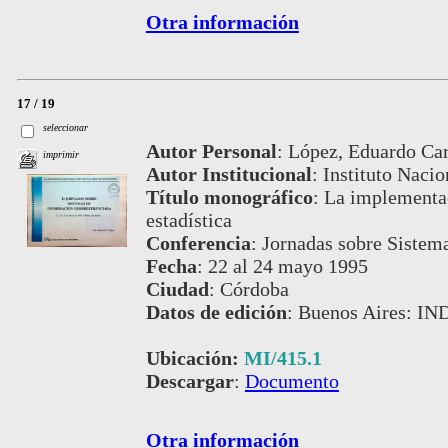
Otra información
17 / 19
seleccionar
Autor Personal
:
López, Eduardo Car
imprimir
Autor Institucional
:
Instituto Nacio
Título monográfico
:
La implementac
estadística
Conferencia
:
Jornadas sobre Sistem
Fecha
:
22 al 24 mayo 1995
Ciudad
:
Córdoba
Datos de edición
:
Buenos Aires: IN
Ubicación:
MI/415.1
Descargar
:
Documento
Otra información