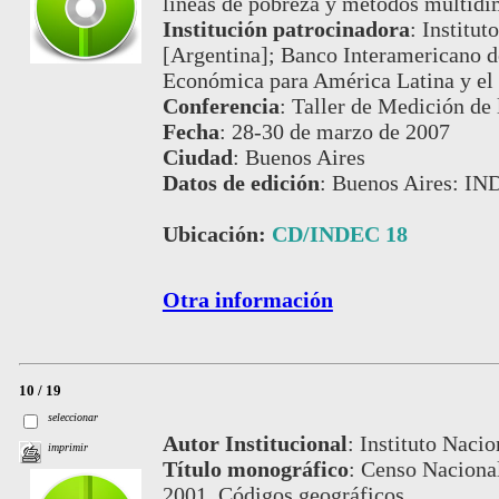
líneas de pobreza y métodos multidi
Institución patrocinadora
:
Institut
[Argentina]; Banco Interamericano d
Económica para América Latina y el 
Conferencia
:
Taller de Medición de
Fecha
:
28-30 de marzo de 2007
Ciudad
:
Buenos Aires
Datos de edición
:
Buenos Aires: IN
Ubicación:
CD/INDEC 18
Otra información
10 / 19
seleccionar
Autor Institucional
:
Instituto Nacio
imprimir
Título monográfico
:
Censo Nacional
2001. Códigos geográficos