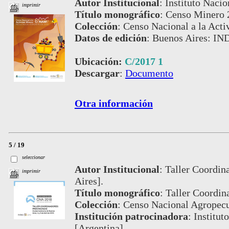
Autor Institucional
:
Instituto Nacio
imprimir
Título monográfico
:
Censo Minero 2
Colección
:
Censo Nacional a la Acti
Datos de edición
:
Buenos Aires: IN
Ubicación:
C/2017 1
Descargar
:
Documento
Otra información
5 / 19
seleccionar
Autor Institucional
:
Taller Coordin
imprimir
Aires].
Título monográfico
:
Taller Coordin
Colección
:
Censo Nacional Agropecu
Institución patrocinadora
:
Institut
[Argentina].