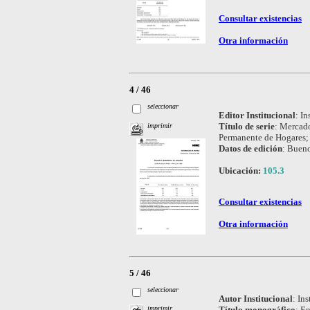
Consultar existencias
Otra información
4 / 46
seleccionar
Editor Institucional
:
In
Título de serie
:
Mercado
imprimir
Permanente de Hogares;
Datos de edición
:
Bueno
Ubicación:
105.3
Consultar existencias
Otra información
5 / 46
seleccionar
Autor Institucional
:
Ins
Título monográfico
:
En
imprimir