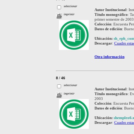
seleccionar
Autor Institucional
:
Ins
Título monográfico
:
Ta
imprimir
primer semestre de 2003
Colección
:
Encuesta Pe
Datos de edición
:
Bueno
Ubicación:
sh_eph_cont
Descargar
:
Cuadro esta
Otra información
8 / 46
seleccionar
Autor Institucional
:
Ins
Título monográfico
:
Ev
imprimir
2003
Colección
:
Encuesta Pe
Datos de edición
:
Bueno
Ubicación:
shempleo6.x
Descargar
:
Cuadro esta