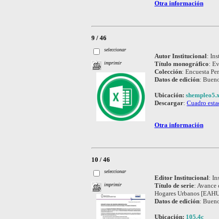
Otra información
9 / 46
seleccionar
Autor Institucional
:
Ins
Título monográfico
:
Ev
imprimir
Colección
:
Encuesta Pe
Datos de edición
:
Bueno
Ubicación:
shempleo5.x
Descargar
:
Cuadro esta
Otra información
10 / 46
seleccionar
Editor Institucional
:
In
Título de serie
:
Avance d
imprimir
Hogares Urbanos [EAHU]
Datos de edición
:
Bueno
Ubicación:
105.4c