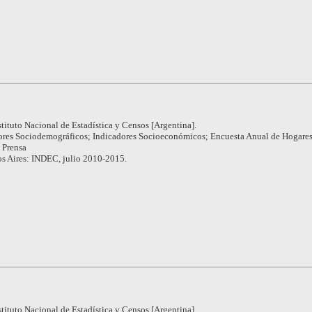
stituto Nacional de Estadística y Censos [Argentina].
ores Sociodemográficos; Indicadores Socioeconómicos; Encuesta Anual de Hogare
 Prensa
s Aires: INDEC, julio 2010-2015.
stituto Nacional de Estadística y Censos [Argentina].