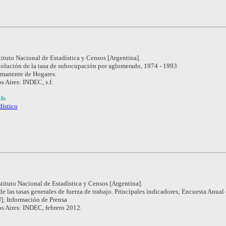
tituto Nacional de Estadística y Censos [Argentina].
olución de la tasa de subocupación por aglomerado, 1974 - 1993
rmanente de Hogares.
s Aires: INDEC, s.f.
ls
dístico
stituto Nacional de Estadística y Censos [Argentina].
e las tasas generales de fuerza de trabajo. Principales indicadores; Encuesta Anual
; Información de Prensa
s Aires: INDEC, febrero 2012.