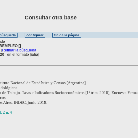
Consultar otra base
nde
BEMPLEO []
[
Refinar la búsqueda
]
. 20
en el formato [
iaha
]
stituto Nacional de Estadística y Censos [Argentina].
dológicos.
 de Trabajo. Tasas e Indicadores Socioeconómicos [1º trim. 2018]; Encuesta Perma
icos
s Aires: INDEC, junio 2018.
. 2 n. 4