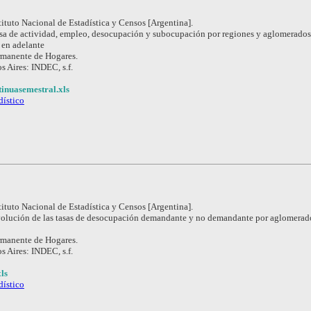
tituto Nacional de Estadística y Censos [Argentina].
sa de actividad, empleo, desocupación y subocupación por regiones y aglomerados
 en adelante
rmanente de Hogares.
s Aires: INDEC, s.f.
inuasemestral.xls
dístico
tituto Nacional de Estadística y Censos [Argentina].
olución de las tasas de desocupación demandante y no demandante por aglomerado
rmanente de Hogares.
s Aires: INDEC, s.f.
ls
dístico