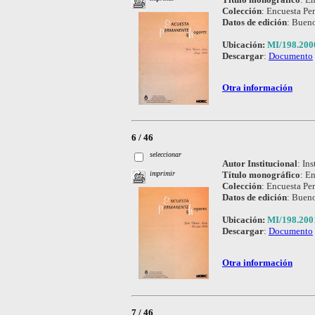
Colección
:
Encuesta Pe
Datos de edición
:
Bueno
Ubicación:
MI/198.20
Descargar
:
Documento
Otra información
6 / 46
seleccionar
Autor Institucional
:
Ins
Título monográfico
:
En
imprimir
Colección
:
Encuesta Pe
Datos de edición
:
Bueno
Ubicación:
MI/198.20
Descargar
:
Documento
Otra información
7 / 46