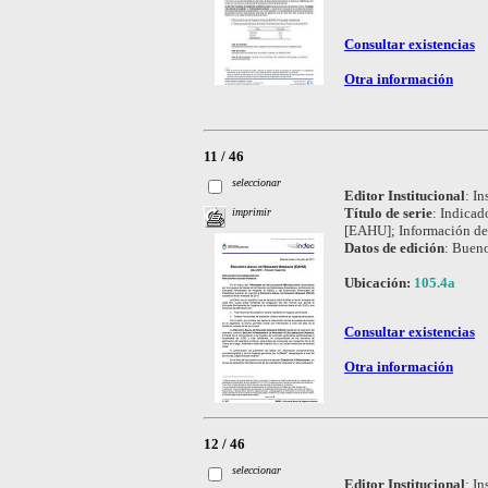
Consultar existencias
Otra información
11 / 46
seleccionar
Editor Institucional
:
In
Título de serie
:
Indicad
imprimir
[EAHU]; Información de
Datos de edición
:
Bueno
Ubicación:
105.4a
Consultar existencias
Otra información
12 / 46
seleccionar
Editor Institucional
:
In