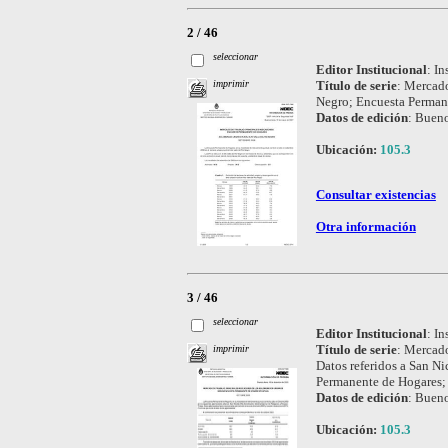
2 / 46
seleccionar
Editor Institucional
:
In
Título de serie
:
Mercado
imprimir
Negro; Encuesta Perman
Datos de edición
:
Bueno
Ubicación:
105.3
Consultar existencias
Otra información
3 / 46
seleccionar
Editor Institucional
:
In
Título de serie
:
Mercado
imprimir
Datos referidos a San N
Permanente de Hogares;
Datos de edición
:
Bueno
Ubicación:
105.3