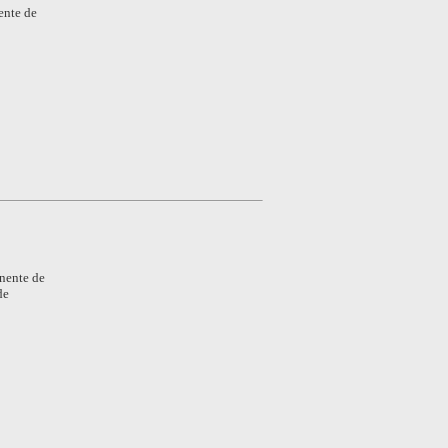
ente de
nente de
de