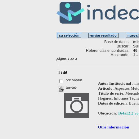
Base de datos:
mi
Buscar:
SU
Referencias encontradas:
46
Mostrando:
1 .
página 1 de 3
1 / 46
seleccionar
Autor Institucional
:
In
imprimir
Artículo
:
Aspectos Meto
Título de serie
:
Mercado
Hogares; Informes Técn
Datos de edición
:
Bueno
Ubicación:
164s12.2 vol
Otra información