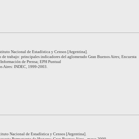
stituto Nacional de Estadística y Censos [Argentina].
 de trabajo: principales indicadores del aglomerado Gran Buenos Aires; Encuesta
 Información de Prensa; EPH Puntual
s Aires: INDEC, 1999-2003.
tituto Nacional de Estadística y Censos [Argentina].
cuesta Permanente de Hogares: Gran Buenos Aires - mayo 2000