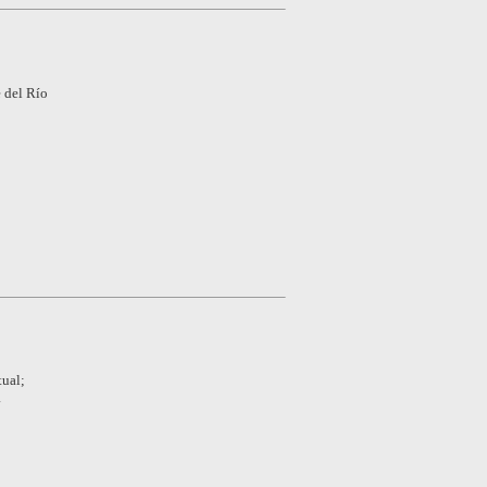
 del Río
tual;
a