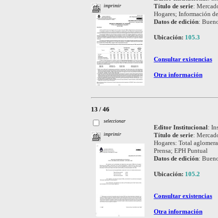
Título de serie
:
Mercado
imprimir
Hogares; Información d
Datos de edición
:
Bueno
Ubicación:
105.3
Consultar existencias
Otra información
13 / 46
seleccionar
Editor Institucional
:
In
Título de serie
:
Mercado
imprimir
Hogares: Total aglomer
Prensa; EPH Puntual
Datos de edición
:
Bueno
Ubicación:
105.2
Consultar existencias
Otra información