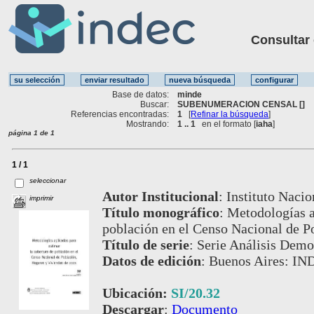
Consultar ot
Base de datos:
minde
Buscar:
SUBENUMERACION CENSAL []
Referencias encontradas:
1
[
Refinar la búsqueda
]
Mostrando:
1 .. 1
en el formato [
iaha
]
página 1 de 1
1 / 1
seleccionar
Autor Institucional
:
Instituto Nacio
imprimir
Título monográfico
:
Metodologías a
población en el Censo Nacional de P
Título de serie
:
Serie Análisis Demog
Datos de edición
:
Buenos Aires: IN
Ubicación:
SI/20.32
Descargar
:
Documento