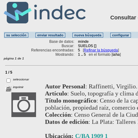
Consultar ot
Base de datos:
minde
Buscar:
SUELOS []
Referencias encontradas:
5
[
Refinar la búsqueda
]
Mostrando:
1 .. 5
en el formato [
iaha
]
página 1 de 1
1 / 5
seleccionar
Autor Personal
:
Raffinetti, Virgilio.
imprimir
Artículo
:
Suelo, topografía y clima d
Título monográfico
:
Censo de la cap
población, propiedad raíz, comercio e
Colección
:
Censo General de la Ciud
Datos de edición
:
La Plata: Talleres
Ubicación:
C/BA 1909 1