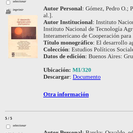
seleccionar
Autor Personal
:
Gómez, Pedro O.; Pe
imprimir
al.].
Autor Institucional
:
Instituto Nacio
Instituto Nacional de Tecnología Agr
Interamericano de Cooperación para l
Título monográfico
:
El desarrollo 
Colección
:
Estudios Políticos Social
Datos de edición
:
Buenos Aires: Gru
Ubicación:
MI/320
Descargar
:
Documento
Otra información
5 / 5
seleccionar
Autor Personal
:
Barsky, Osvaldo, ed.,