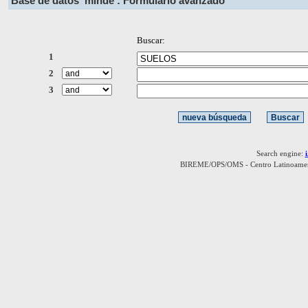
Base de datos
minde : Formulario avanzado
Buscar:
1
2
3
Search engine:
BIREME/OPS/OMS - Centro Latinoamerica