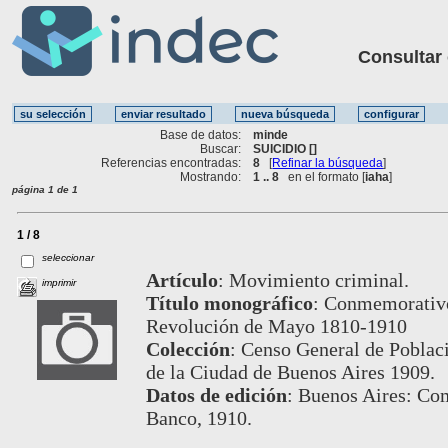
Consultar ot
Base de datos:
minde
Buscar:
SUICIDIO []
Referencias encontradas:
8
[
Refinar la búsqueda
]
Mostrando:
1 .. 8
en el formato [
iaha
]
página 1 de 1
1 / 8
seleccionar
Artículo
:
Movimiento criminal.
imprimir
Título monográfico
:
Conmemorativo 
Revolución de Mayo 1810-1910
Colección
:
Censo General de Poblaci
de la Ciudad de Buenos Aires 1909.
Datos de edición
:
Buenos Aires: Com
Banco, 1910.