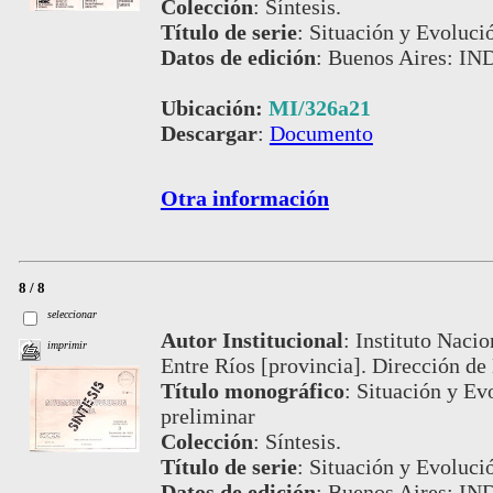
Colección
:
Síntesis.
Título de serie
:
Situación y Evoluci
Datos de edición
:
Buenos Aires: IND
Ubicación:
MI/326a21
Descargar
:
Documento
Otra información
8 / 8
seleccionar
Autor Institucional
:
Instituto Nacio
imprimir
Entre Ríos [provincia]. Dirección de 
Título monográfico
:
Situación y Evo
preliminar
Colección
:
Síntesis.
Título de serie
:
Situación y Evoluci
Datos de edición
:
Buenos Aires: IND