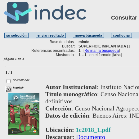
Consultar ot
Base de datos:
minde
Buscar:
SUPERFICIE IMPLANTADA []
Referencias encontradas:
1
[
Refinar la búsqueda
]
Mostrando:
1 .. 1
en el formato [
iaha
]
página 1 de 1
1 / 1
seleccionar
Autor Institucional
:
Instituto Nacio
imprimir
Título monográfico
:
Censo Nacional
definitivos
Colección
:
Censo Nacional Agropecu
Datos de edición
:
Buenos Aires: IND
Ubicación:
1c2018_1.pdf
Descargar
:
Documento