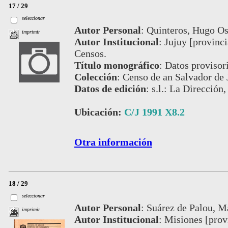
17 / 29
seleccionar
Autor Personal
:
Quinteros, Hugo Os
imprimir
Autor Institucional
:
Jujuy [provinci
Censos.
Título monográfico
:
Datos provisor
Colección
:
Censo de an Salvador de 
Datos de edición
:
s.l.: La Dirección,
Ubicación:
C/J 1991 X8.2
Otra información
18 / 29
seleccionar
Autor Personal
:
Suárez de Palou, Ma
imprimir
Autor Institucional
:
Misiones [provi