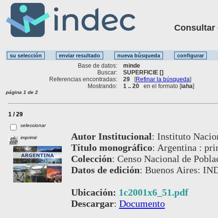
Consultar ot
Base de datos:
minde
Buscar:
SUPERFICIE []
Referencias encontradas:
29
[
Refinar la búsqueda
]
Mostrando:
1 .. 20
en el formato [
iaha
]
página 1 de 2
1 / 29
seleccionar
Autor Institucional
:
Instituto Nacio
imprimir
Título monográfico
:
Argentina : pri
Colección
:
Censo Nacional de Poblac
Datos de edición
:
Buenos Aires: IN
Ubicación:
1c2001x6_51.pdf
Descargar
:
Documento