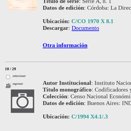
Título de serie
:
Serie A, n. 1
Datos de edición
:
Córdoba: La Direc
Ubicación:
C/CO 1970 X 8.1
Descargar
:
Documento
Otra información
10 / 29
seleccionar
Autor Institucional
:
Instituto Nacio
imprimir
Título monográfico
:
Codificadores y
Colección
:
Censo Nacional Económi
Datos de edición
:
Buenos Aires: IN
Ubicación:
C/1994 X4.1/.3