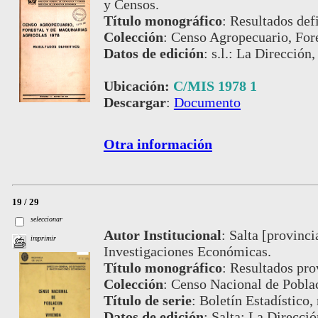
y Censos.
Título monográfico
:
Resultados defi
Colección
:
Censo Agropecuario, Fore
Datos de edición
:
s.l.: La Dirección
Ubicación:
C/MIS 1978 1
Descargar
:
Documento
Otra información
19 / 29
seleccionar
Autor Institucional
:
Salta [provinci
imprimir
Investigaciones Económicas.
Título monográfico
:
Resultados pro
Colección
:
Censo Nacional de Pobla
Título de serie
:
Boletín Estadístico,
Datos de edición
:
Salta: La Direcció