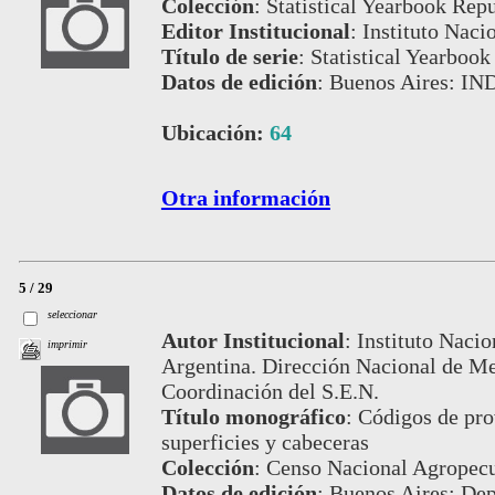
Colección
:
Statistical Yearbook Repu
Editor Institucional
:
Instituto Naci
Título de serie
:
Statistical Yearbook
Datos de edición
:
Buenos Aires: IN
Ubicación:
64
Otra información
5 / 29
seleccionar
Autor Institucional
:
Instituto Nacio
imprimir
Argentina. Dirección Nacional de Me
Coordinación del S.E.N.
Título monográfico
:
Códigos de pro
superficies y cabeceras
Colección
:
Censo Nacional Agropecu
Datos de edición
:
Buenos Aires: Dep