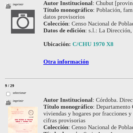
Autor Institucional
:
Chubut [provinc
imprimir
Título monográfico
:
Población, fami
datos provisorios
Colección
:
Censo Nacional de Poblac
Datos de edición
:
s.l.: La Dirección,
Ubicación:
C/CHU 1970 X8
Otra información
9 / 29
seleccionar
Autor Institucional
:
Córdoba. Direcc
imprimir
Título monográfico
:
Departamento Ca
viviendas y hogares por fracciones y 
cifras provisorias
Colección
:
Censo Nacional de Poblac