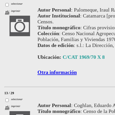
seleccionar
Autor Personal
:
Palomeque, Iraul 
imprimir
Autor Institucional
:
Catamarca [prov
Censos.
Título monográfico
:
Cifras provisio
Colección
:
Censo Nacional Agropecu
Población, Familias y Viviendas 197
Datos de edición
:
s.l.: La Dirección,
Ubicación:
C/CAT 1969/70 X 8
Otra información
13 / 29
seleccionar
Autor Personal
:
Coghlan, Eduardo A
imprimir
Título monográfico
:
Censo de la Po