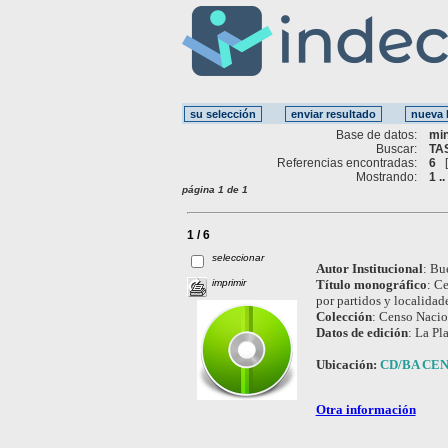
Base de datos:
mi
Buscar:
TA
Referencias encontradas:
6
Mostrando:
1 ..
página 1 de 1
1 / 6
seleccionar
Autor Institucional
:
Bue
imprimir
Título monográfico
:
Ce
por partidos y localidad
Colección
:
Censo Nacion
Datos de edición
:
La Pl
Ubicación:
CD/BA CEN
Otra información