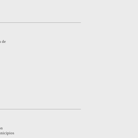
n de
ón
unicipios