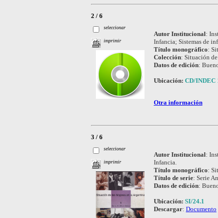
2 / 6
seleccionar
Autor Institucional
:
Ins
Infancia; Sistemas de in
imprimir
Título monográfico
:
Si
Colección
:
Situación de
Datos de edición
:
Bueno
Ubicación:
CD/INDEC 
Otra información
3 / 6
seleccionar
Autor Institucional
:
Ins
Infancia.
imprimir
Título monográfico
:
Si
Título de serie
:
Serie An
Datos de edición
:
Bueno
Ubicación:
SI/24.1
Descargar
:
Documento