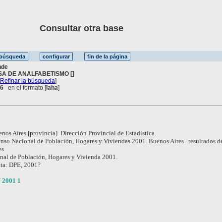
Consultar otra base
nde
SA DE ANALFABETISMO []
[
Refinar la búsqueda
]
 6
en el formato [
iaha
]
nos Aires [provincia]. Dirección Provincial de Estadística.
nso Nacional de Población, Hogares y Viviendas 2001. Buenos Aires . resultados de
es
al de Población, Hogares y Vivienda 2001.
ata: DPE, 2001?
 2001 1