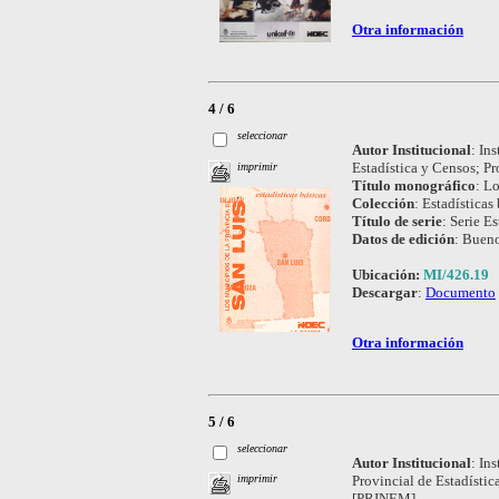
Otra información
4 / 6
seleccionar
Autor Institucional
:
Ins
Estadística y Censos; P
imprimir
Título monográfico
:
Lo
Colección
:
Estadísticas 
Título de serie
:
Serie Es
Datos de edición
:
Bueno
Ubicación:
MI/426.19
Descargar
:
Documento
Otra información
5 / 6
seleccionar
Autor Institucional
:
Ins
Provincial de Estadísti
imprimir
[PRINEM].